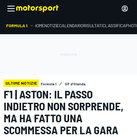
FORMULA 1
HOME
NOTIZIE
CALENDARIO
RISULTATI
CLASSIFICA
PHOT
ULTIME NOTIZIE
Formula 1
GP d'Olanda
F1 | ASTON: IL PASSO
INDIETRO NON SORPRENDE,
MA HA FATTO UNA
SCOMMESSA PER LA GARA