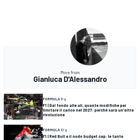
More from
Gianluca D'Alessandro
FORMULA 1
1 g
F1 | Dal fondo alle ali, quante modifiche per
limitare il carico nel 2027: perché sarà un'altra
rivoluzione
FORMULA 1
2 g
F1 | Red Bull e il nodo budget cap: le tante