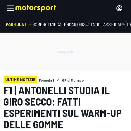
FORMULA 1
HOME
NOTIZIE
CALENDARIO
RISULTATI
CLASSIFICA
PHOT
ULTIME NOTIZIE
Formula 1
GP di Monaco
F1 | ANTONELLI STUDIA IL
GIRO SECCO: FATTI
ESPERIMENTI SUL WARM-UP
DELLE GOMME