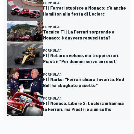
FORMULA 1
F1 | Ferrari stupisce a Monaco: c'è anche
Hamilton alla festa di Leclerc
FORMULA 1
Tecnica F1 | La Ferrari sorprende a
Monaco: è davvero resuscitata?
FORMULA 1
F1 | McLaren veloce, ma troppi errori.
Piastri: “Per domani serve un reset”
FORMULA 1
F1 | Marko: "Ferrari chiara favorita. Red
Bull ha sbagliato assetto"
FORMULA 1
F1 | Monaco, Libere 2: Leclerc infiamma
la Ferrari, ma Piastri è a un soffio