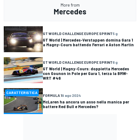
More from
Mercedes
GT WORLD CHALLENGE EUROPE SPRINT
5 g
GT World | Mercedes-Verstappen domina Gara 1
a Magny-Cours battendo Ferrari e Aston Martin
GT WORLD CHALLENGE EUROPE SPRINT
6 g
GT World | Magny-Cours: doppietta Mercedes
con Gounon in Pole per Gara 1, terza la BMW-
WRT #46
CARATTERISTICA
FORMULA 1
9 ago 2024
McLaren ha ancora un asso nella manica per
battere Red Bull e Mercedes?