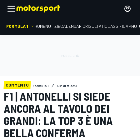
FORMULA 1
HOME
NOTIZIE
CALENDARIO
RISULTATI
CLASSIFICA
PHOT
COMMENTO
Formula 1
GP di Miami
F1 | ANTONELLI SI SIEDE
ANCORA AL TAVOLO DEI
GRANDI: LA TOP 3 È UNA
BELLA CONFERMA