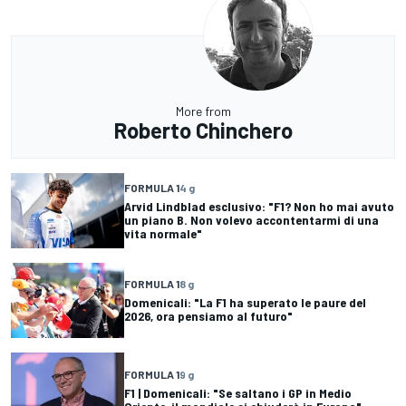
More from
Roberto Chinchero
FORMULA 1
4 g
Arvid Lindblad esclusivo: "F1? Non ho mai avuto
un piano B. Non volevo accontentarmi di una
vita normale"
FORMULA 1
8 g
Domenicali: "La F1 ha superato le paure del
2026, ora pensiamo al futuro"
FORMULA 1
9 g
F1 | Domenicali: "Se saltano i GP in Medio