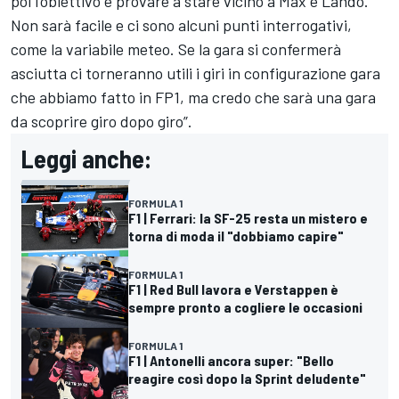
poi l’obiettivo è provare a stare vicino a Max e Lando.
Non sarà facile e ci sono alcuni punti interrogativi,
come la variabile meteo. Se la gara si confermerà
asciutta ci torneranno utili i giri in configurazione gara
che abbiamo fatto in FP1, ma credo che sarà una gara
da scoprire giro dopo giro”.
Leggi anche:
FORMULA 1
F1 | Ferrari: la SF-25 resta un mistero e
torna di moda il "dobbiamo capire"
FORMULA 1
F1 | Red Bull lavora e Verstappen è
sempre pronto a cogliere le occasioni
FORMULA 1
F1 | Antonelli ancora super: "Bello
reagire così dopo la Sprint deludente"