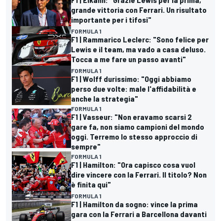
grande vittoria con Ferrari. Un risultato
importante per i tifosi"
FORMULA 1
F1 | Rammarico Leclerc: "Sono felice per
Lewis e il team, ma vado a casa deluso.
Tocca a me fare un passo avanti"
FORMULA 1
F1 | Wolff durissimo: "Oggi abbiamo
perso due volte: male l'affidabilità e
anche la strategia"
FORMULA 1
F1 | Vasseur: "Non eravamo scarsi 2
gare fa, non siamo campioni del mondo
oggi. Terremo lo stesso approccio di
sempre"
FORMULA 1
F1 | Hamilton: "Ora capisco cosa vuol
dire vincere con la Ferrari. Il titolo? Non
è finita qui"
FORMULA 1
F1 | Hamilton da sogno: vince la prima
gara con la Ferrari a Barcellona davanti