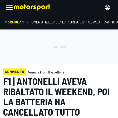
FORMULA 1
HOME
NOTIZIE
CALENDARIO
RISULTATI
CLASSIFICA
PHOT
COMMENTO
Formula 1
Barcellona
F1 | ANTONELLI AVEVA
RIBALTATO IL WEEKEND, POI
LA BATTERIA HA
CANCELLATO TUTTO