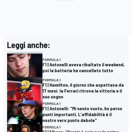
Leggi anche:
FORMULA 1
F1 | Antonelli aveva ribaltato il weekend,
poi la batteria ha cancellato tutto
FORMULA 1
F1 | Hamilton, il giorno che aspettava da
17 mesi: la Ferrari ritrova la vittoria e il
suo sogno
FORMULA 1
F1 | Antonelli: "Mi sento vuoto, ho perso
punti importanti. L'affidabilità è il
nostro vero punto debole"
FORMULA 1
F1 | Elkann: "Grazie Lewis per la prima,