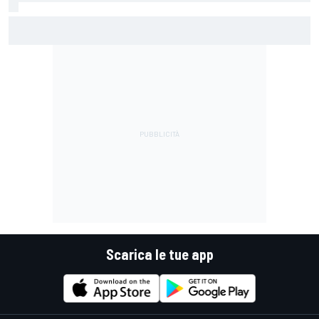
MotoGP | Acosta: "La pista peggiore per KTM, era come
guidare un trapano da cantiere!"
Scarica le tue app