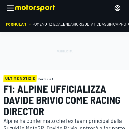
FORMULA 1
HOME
NOTIZIE
CALENDARIO
RISULTATI
CLASSIFICA
PHOT
ULTIME NOTIZIE
Formula 1
F1: ALPINE UFFICIALIZZA
DAVIDE BRIVIO COME RACING
DIRECTOR
Alpine ha confermato che l'ex team principal della
Suzuki in MotoGP, Davide Brivio, entrerà a far parte