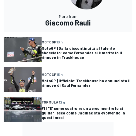
More from
Giacomo Rauli
MOTOGP
13 h
MotoGP | Dalla discontinuità al talento
sbocciato: come Fernandez si è meritato il
rinnovo in Trackhouse
MOTOGP
15 h
MotoGP | Ufficiale: Trackhouse ha annunciato il
rinnovo di Raul Fernandez
FORMULA 1
2 g
F1 | "E' come costruire un aereo mentre lo si
guida": ecco come Cadillac sta evolvendo in
questi mesi