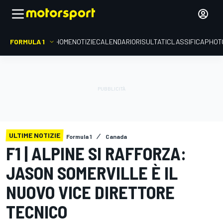
FORMULA 1
HOME
NOTIZIE
CALENDARIO
RISULTATI
CLASSIFICA
PHOT
ULTIME NOTIZIE
Formula 1
Canada
F1 | ALPINE SI RAFFORZA:
JASON SOMERVILLE È IL
NUOVO VICE DIRETTORE
TECNICO