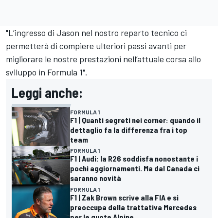
"L’ingresso di Jason nel nostro reparto tecnico ci
permetterà di compiere ulteriori passi avanti per
migliorare le nostre prestazioni nell’attuale corsa allo
sviluppo in Formula 1".
Leggi anche:
FORMULA 1
F1 | Quanti segreti nei corner: quando il
dettaglio fa la differenza fra i top
team
FORMULA 1
F1 | Audi: la R26 soddisfa nonostante i
pochi aggiornamenti. Ma dal Canada ci
saranno novità
FORMULA 1
F1 | Zak Brown scrive alla FIA e si
preoccupa della trattativa Mercedes
per le quote Alpine