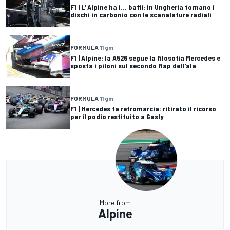
F1 | L' Alpine ha i... baffi: in Ungheria tornano i
dischi in carbonio con le scanalature radiali
FORMULA 1
1 gm
F1 | Alpine: la A526 segue la filosofia Mercedes e
sposta i piloni sul secondo flap dell'ala
FORMULA 1
1 gm
F1 | Mercedes fa retromarcia: ritirato il ricorso
per il podio restituito a Gasly
More from
Alpine