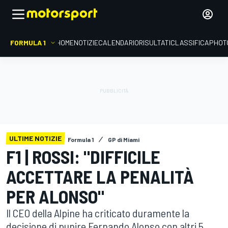
FORMULA 1
HOME
NOTIZIE
CALENDARIO
RISULTATI
CLASSIFICA
PHOT
ULTIME NOTIZIE
Formula 1
GP di Miami
F1 | ROSSI: "DIFFICILE
ACCETTARE LA PENALITÀ
PER ALONSO"
Il CEO della Alpine ha criticato duramente la
decisione di punire Fernando Alonso con altri 5