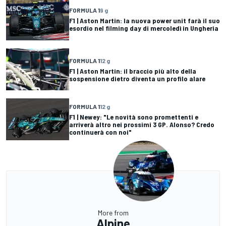
FORMULA 1
9 g
F1 | Aston Martin: la nuova power unit farà il suo
esordio nel filming day di mercoledì in Ungheria
FORMULA 1
12 g
F1 | Aston Martin: il braccio più alto della
sospensione dietro diventa un profilo alare
FORMULA 1
12 g
F1 | Newey: "Le novità sono promettenti e
arriverà altro nei prossimi 3 GP. Alonso? Credo
continuerà con noi"
More from
Alpine