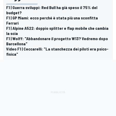
F1 | Guerra sviluppi: Red Bull ha già speso il 75% del
budget?
F1 | GP Miami: ecco perché è stata più una sconfitta
Ferrari
F1 | Alpine A522: doppio splitter e flap mobile che cambia
la scia
F1 | Wolff: "Abbandonare il progetto W13? Vedremo dopo
Barcellona"
Video F1 | Ceccarelli: "La stanchezza dei piloti era psico-
fisica"