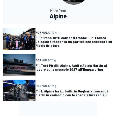
More from
Alpine
FORMULA 1
10 h
F1 | "Erano tutti contenti tranne lui": Franco
Colapinto racconta un particolare aneddoto su
Flavio Briatore
FORMULA 1
11 g
F1 | Test Pirelli: Alpine, Audi e Aston Martin al
lavoro sulle mescole 2027 all'Hungaroring
FORMULA 1
17 g
F1 | L' Alpine ha i... baffi: in Ungheria tornano i
dischi in carbonio con le scanalature radiali