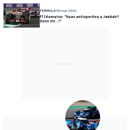
FORMULA 1
21 mar 2024
F1 | Komatsu: "Haas antisportiva a Jeddah?
Sono str...!"