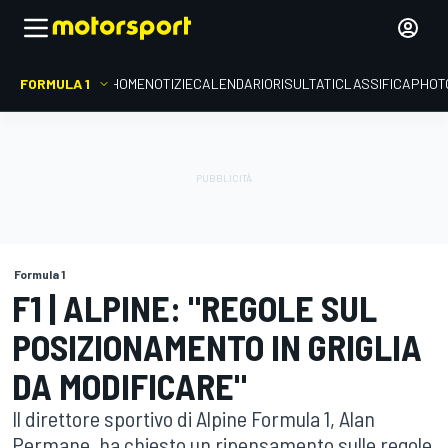
FORMULA 1
HOME
NOTIZIE
CALENDARIO
RISULTATI
CLASSIFICA
PHOT
Formula 1
F1 | ALPINE: "REGOLE SUL
POSIZIONAMENTO IN GRIGLIA
DA MODIFICARE"
Il direttore sportivo di Alpine Formula 1, Alan
Permane, ha chiesto un ripensamento sulle regole