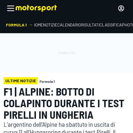
FORMULA 1
HOME
NOTIZIE
CALENDARIO
RISULTATI
CLASSIFICA
PHOT
ULTIME NOTIZIE
Formula 1
F1 | ALPINE: BOTTO DI
COLAPINTO DURANTE I TEST
PIRELLI IN UNGHERIA
L'argentino dell'Alpine ha sbattuto in uscita di
curva 11 all'Hungaroring durante i test Pirelli. Il