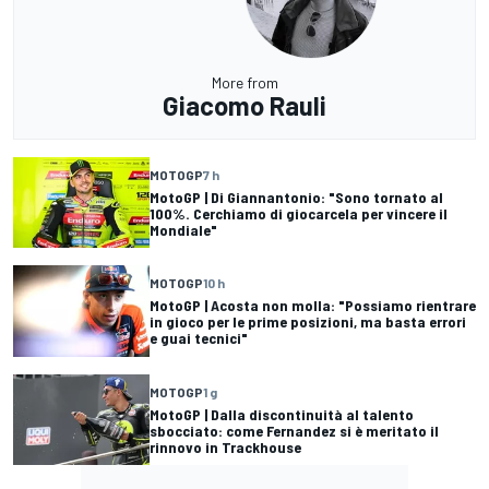
More from
Giacomo Rauli
MOTOGP
7 h
MotoGP | Di Giannantonio: "Sono tornato al
100%. Cerchiamo di giocarcela per vincere il
Mondiale"
MOTOGP
10 h
MotoGP | Acosta non molla: "Possiamo rientrare
in gioco per le prime posizioni, ma basta errori
e guai tecnici"
MOTOGP
1 g
MotoGP | Dalla discontinuità al talento
sbocciato: come Fernandez si è meritato il
rinnovo in Trackhouse