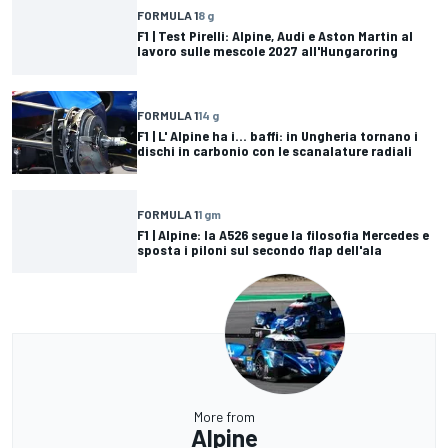
FORMULA 1
8 g
F1 | Test Pirelli: Alpine, Audi e Aston Martin al
lavoro sulle mescole 2027 all'Hungaroring
FORMULA 1
14 g
F1 | L' Alpine ha i... baffi: in Ungheria tornano i
dischi in carbonio con le scanalature radiali
FORMULA 1
1 gm
F1 | Alpine: la A526 segue la filosofia Mercedes e
sposta i piloni sul secondo flap dell'ala
More from
Alpine