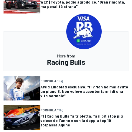
WEC | Toyota, podio agrodolce: "Gran rimonta,
ma penalità strana"
More from
Racing Bulls
FORMULA 1
5 g
Arvid Lindblad esclusivo: "F1? Non ho mai avuto
un piano B. Non volevo accontentarmi di una
vita normale"
FORMULA 1
11 g
F1 | Racing Bulls fa tripletta: fa il pit stop più
veloce dell'anno e con la doppia top 10
sorpassa Alpine