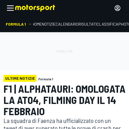
FORMULA 1
HOME
NOTIZIE
CALENDARIO
RISULTATI
CLASSIFICA
PHOT
ULTIME NOTIZIE
Formula 1
F1 | ALPHATAURI: OMOLOGATA
LA AT04, FILMING DAY IL 14
FEBBRAIO
La squadra di Faenza ha ufficializzato con un
tweet di aver superato tutte le prove di crash per