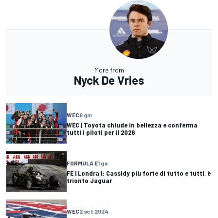
More from
Nyck De Vries
WEC
8 gm
WEC | Toyota chiude in bellezza e conferma
tutti i piloti per il 2026
FORMULA E
1 ga
FE | Londra I: Cassidy più forte di tutto e tutti, è
trionfo Jaguar
WEC
2 set 2024