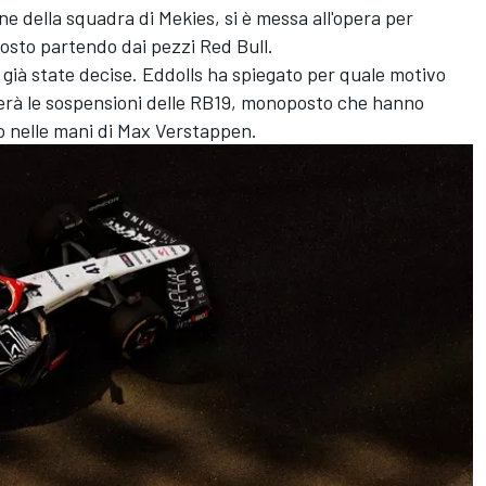
ne della squadra di Mekies, si è messa all'opera per
osto partendo dai pezzi Red Bull.
o già state decise. Eddolls ha spiegato per quale motivo
terà le sospensioni delle RB19, monoposto che hanno
o nelle mani di Max Verstappen.