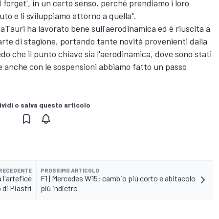
d forget', in un certo senso, perché prendiamo i loro
to e li sviluppiamo attorno a quella".
Tauri ha lavorato bene sull'aerodinamica ed è riuscita a
arte di stagione, portando tante novità provenienti dalla
edo che il punto chiave sia l'aerodinamica, dove sono stati
te anche con le sospensioni abbiamo fatto un passo
vidi o salva questo articolo
PRECEDENTE
PROSSIMO ARTICOLO
l'artefice
F1 | Mercedes W15: cambio più corto e abitacolo
o di Piastri
più indietro