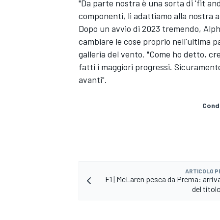
"Da parte nostra è una sorta di 'fit an
componenti, li adattiamo alla nostra au
Dopo un avvio di 2023 tremendo, Alpha
cambiare le cose proprio nell'ultima p
galleria del vento. "Come ho detto, cr
fatti i maggiori progressi. Sicuramen
avanti".
Condi
ARTICOLO 
F1 | McLaren pesca da Prema: arriva 
del titol
RALLY