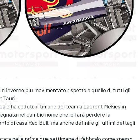
n inverno più movimentato rispetto a quello di tutti gli
haTauri.
quale ha ceduto il timone del team a Laurent Mekies in
mpegnata nel cambio nome che le farà perdere la
o di casa Red Bull, ma anche definire gli ultimi dettagli
tata nelle prime due settimane di febbraio come spesso