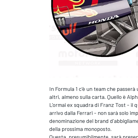
In Formula 1 c'è un team che passerà u
altri, almeno sulla carta. Quello è Alp
L'ormai ex squadra di Franz Tost - il 
arrivo dalla Ferrari - non sarà solo i
denominazione del brand d'abbigliament
della prossima monoposto.
MONOPOSTO
Questa, presumibilmente, sarà presen