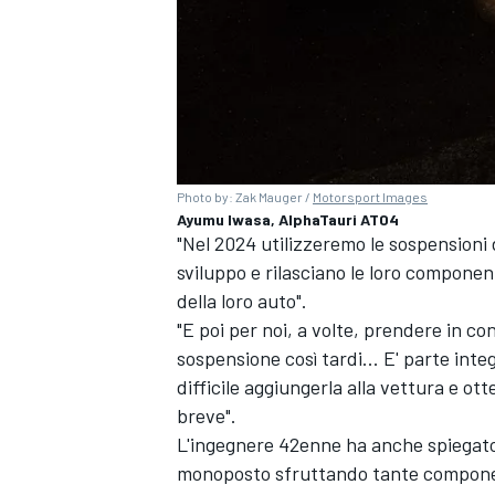
Photo by: Zak Mauger /
Motorsport Images
Ayumu Iwasa, AlphaTauri AT04
"Nel 2024 utilizzeremo le sospensioni 
sviluppo e rilasciano le loro componen
della loro auto".
"E poi per noi, a volte, prendere in c
sospensione così tardi... E' parte inte
difficile aggiungerla alla vettura e o
breve".
MONOMARCA
L'ingegnere 42enne ha anche spiegato
monoposto sfruttando tante componen