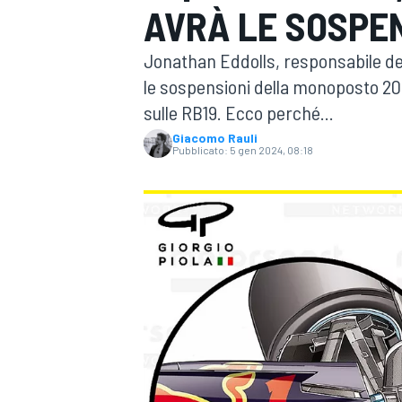
AVRÀ LE SOSPEN
MOTOGP
WEC
Jonathan Eddolls, responsabile dell
le sospensioni della monoposto 20
sulle RB19. Ecco perché...
Giacomo Rauli
Pubblicato:
5 gen 2024, 08:18
WRC