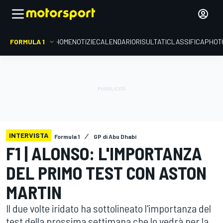
FORMULA 1
HOME
NOTIZIE
CALENDARIO
RISULTATI
CLASSIFICA
PHOT
INTERVISTA
Formula 1
GP di Abu Dhabi
F1 | ALONSO: L'IMPORTANZA
DEL PRIMO TEST CON ASTON
MARTIN
Il due volte iridato ha sottolineato l'importanza del
test della prossima settimana che lo vedrà per la