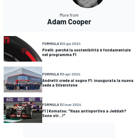
More from
Adam Cooper
FORMULA 1
20 giu 2024
Pirelli: perché la sostenibilità è fondamentale
nel programma F1
FORMULA 1
10 apr 2024
Andretti crede al sogno F1: inaugurata la nuova
sede a Silverstone
FORMULA 1
21 mar 2024
F1 | Komatsu: "Haas antisportiva a Jeddah?
Sono str...!"