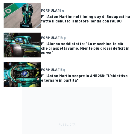
FORMULA 1
9 g
F1 | Aston Martin: nel filming day di Budapest ha
fatto il debutto il motore Honda con l'ADUO
FORMULA 1
14 g
F1 | Alonso soddisfatto: "La macchina fa ciò
che ci aspettavamo. Niente più grossi deficit in
curva"
FORMULA 1
15 g
F1 | Aston Martin scopre la AMR26B: "L'obiettivo
è tornare in partita"