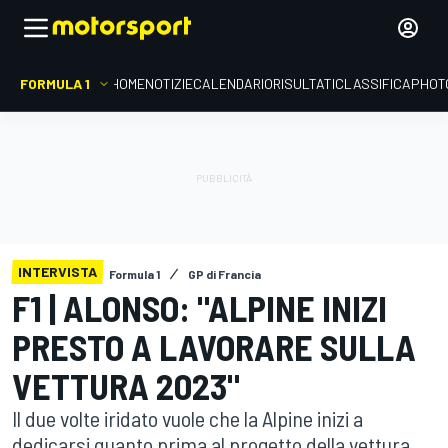
FORMULA 1
HOME
NOTIZIE
CALENDARIO
RISULTATI
CLASSIFICA
PHOT
INTERVISTA
Formula 1
GP di Francia
F1 | ALONSO: "ALPINE INIZI
PRESTO A LAVORARE SULLA
VETTURA 2023"
Il due volte iridato vuole che la Alpine inizi a
dedicarsi quanto prima al progetto della vettura