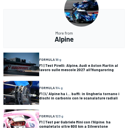
More from
Alpine
FORMULA 1
8 g
F1 | Test Pirelli: Alpine, Audi e Aston Martin al
lavoro sulle mescole 2027 all'Hungaroring
FORMULA 1
14 g
F1 | L' Alpine ha i... baffi: in Ungheria tornano i
dischi in carbonio con le scanalature radiali
FORMULA 1
23 g
F1 | Test per Gabriele Miní con l'Alpine: ha
completato oltre 600 km a Silverstone