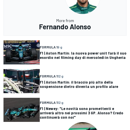
More from
Fernando Alonso
FORMULA 1
9 g
F1 | Aston Martin: la nuova power unit farà il suo
esordio nel filming day di mercoledì in Ungheria
FORMULA 1
12 g
F1 | Aston Martin: il braccio più alto della
sospensione dietro diventa un profilo alare
FORMULA 1
12 g
F1 | Newey: "Le novità sono promettenti e
arriverà altro nei prossimi 3 GP. Alonso? Credo
continuerà con noi"