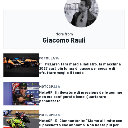
More from
Giacomo Rauli
FORMULA 1
4 h
F1 | McLaren farà marcia indietro: la macchina
2027 sarà più lunga di passo per cercare di
sfruttare meglio il fondo
MOTOGP
22 h
MotoGP | Il rilevatore di pressione delle gomme
non era configurato bene: Quartararo
penalizzato
MOTOGP
23 h
MotoGP | Di Giannantonio: "Siamo al limite con
il pacchetto che abbiamo. Non basta più per