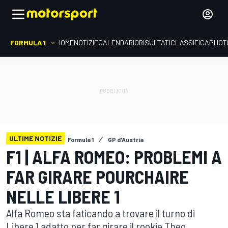
FORMULA 1
HOME
NOTIZIE
CALENDARIO
RISULTATI
CLASSIFICA
PHOT
ULTIME NOTIZIE
Formula 1
GP d'Austria
F1 | ALFA ROMEO: PROBLEMI A
FAR GIRARE POURCHAIRE
NELLE LIBERE 1
Alfa Romeo sta faticando a trovare il turno di
Libere 1 adatto per far girare il rookie Theo