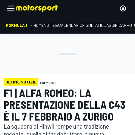
FORMULA 1
HOME
NOTIZIE
CALENDARIO
RISULTATI
CLASSIFICA
PHOT
ULTIME NOTIZIE
Formula 1
F1 | ALFA ROMEO: LA
PRESENTAZIONE DELLA C43
È IL 7 FEBBRAIO A ZURIGO
La squadra di Hinwil rompe una tradizione
recente: quella di far debuttare la nuova