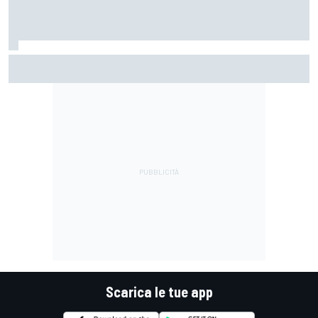
MotoGP | Martin: "Non capisco come faccia ancora a
guidare il Mondiale"
Scarica le tue app