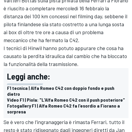
Valtteri Bottas sulla pista privata della Ferrari a Fiorano
è riuscito a completare mercoledì 16 febbraio la
distanza dei 100 km concessi nel filming day, sebbene il
pilota finlandese sia stato costretto a una lunga sosta
ai box di oltre tre ore a causa di un problema
meccanico che ha fermato la C42.
I tecnici di Hinwil hanno potuto appurare che cosa ha
causato la perdita idraulica dal cambio che ha bloccato
la funzionalità della trasmissione.
Leggi anche:
F1 tecnica | Alfa Romeo C42 con doppio fondo e push
dietro
Video F1 | Piola: "L'Alfa Romeo C42 con il push posteriore"
Fotogallery F1 | Alfa Romeo C42 fa l'esordio a Fiorano a
sorpresa
Se è vero che l’ingranaggeria è rimasta Ferrari, tutto il
resto è stato ridisegnato dagli ingegneri diretti da Jan