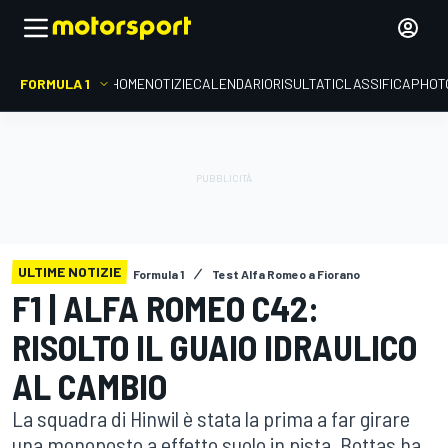
FORMULA 1
HOME
NOTIZIE
CALENDARIO
RISULTATI
CLASSIFICA
PHOT
ULTIME NOTIZIE
Formula 1
Test Alfa Romeo a Fiorano
F1 | ALFA ROMEO C42:
RISOLTO IL GUAIO IDRAULICO
AL CAMBIO
La squadra di Hinwil è stata la prima a far girare
una monoposto a effetto suolo in pista. Bottas ha