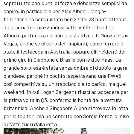
soprattutto con punti di forza e debolezze semplici da
capire, in particolare per Alex Albon. L'anglo-
tailandese ha conquistato ben 27 dei 28 punti ottenuti
dalla squadra, piazzandosi sette volte in top ten.
Albon è partito tra i primi sei a Zandvoort, Monza e Las
Vegas, anche se ci sono dei rimpianti, come l'errore è
stato il testacoda in Australia, oppure gli incidenti del
primo giro in Giappone e Brasile con le due Haas. La
grande sorpresa è stata senza ombra di dubbio la gara
olandese, perché in pochi si aspettavano una FW45
così competitiva su un tracciato d'alto carico, ma quel
weekend, in cui Logan Sargeant riuscì ad accedere per
la prima volta in Q3, confermò le bontà della vettura
britannica. Anche a Singapore Albon si trovava in lotta
per la top ten, ma un contatto con Sergio Perez lo mise
di fatto fuori dalla lotta.