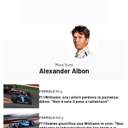
More from
Alexander Albon
FORMULA 1
15 g
F1 | Williams, ora i piloti perdono la pazienza.
Albon: "Non è solo il peso a rallentarci"
FORMULA 1
26 g
F1 | Vowles giustifica una Williams in crisi: "Non
abbiamo le infrastrutture dei top team e ci