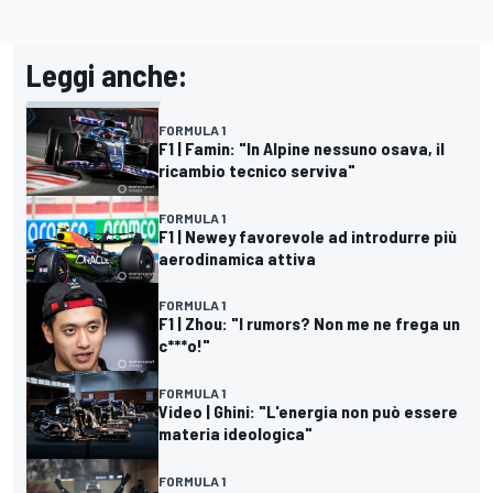
Leggi anche:
FORMULA 1
F1 | Famin: "In Alpine nessuno osava, il
ricambio tecnico serviva"
FORMULA 1
F1 | Newey favorevole ad introdurre più
aerodinamica attiva
FORMULA 1
F1 | Zhou: "I rumors? Non me ne frega un
c***o!"
FORMULA 1
Video | Ghini: "L'energia non può essere
materia ideologica"
FORMULA 1