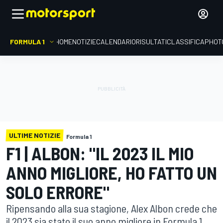
FORMULA 1
HOME
NOTIZIE
CALENDARIO
RISULTATI
CLASSIFICA
PHOT
ULTIME NOTIZIE
Formula 1
F1 | ALBON: "IL 2023 IL MIO
ANNO MIGLIORE, HO FATTO UN
SOLO ERRORE"
Ripensando alla sua stagione, Alex Albon crede che
il 2023 sia stato il suo anno migliore in Formula 1,