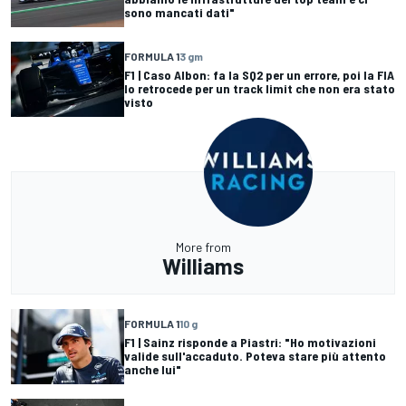
sono mancati dati"
FORMULA 1
3 gm
F1 | Caso Albon: fa la SQ2 per un errore, poi la FIA
lo retrocede per un track limit che non era stato
visto
More from
Williams
FORMULA 1
10 g
F1 | Sainz risponde a Piastri: "Ho motivazioni
valide sull'accaduto. Poteva stare più attento
anche lui"