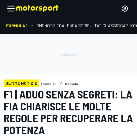
FORMULA 1
HOME
NOTIZIE
CALENDARIO
RISULTATI
CLASSIFICA
PHOT
ULTIME NOTIZIE
Formula 1
Canada
F1 | ADUO SENZA SEGRETI: LA
FIA CHIARISCE LE MOLTE
REGOLE PER RECUPERARE LA
POTENZA