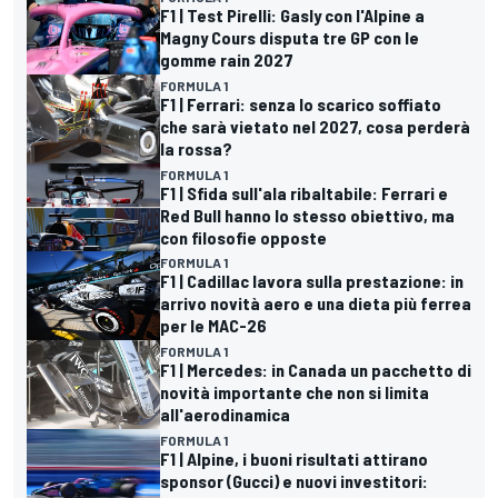
F1 | Test Pirelli: Gasly con l'Alpine a
Magny Cours disputa tre GP con le
gomme rain 2027
FORMULA 1
F1 | Ferrari: senza lo scarico soffiato
che sarà vietato nel 2027, cosa perderà
la rossa?
FORMULA 1
F1 | Sfida sull'ala ribaltabile: Ferrari e
Red Bull hanno lo stesso obiettivo, ma
con filosofie opposte
FORMULA 1
F1 | Cadillac lavora sulla prestazione: in
arrivo novità aero e una dieta più ferrea
per le MAC-26
FORMULA 1
F1 | Mercedes: in Canada un pacchetto di
novità importante che non si limita
all'aerodinamica
FORMULA 1
F1 | Alpine, i buoni risultati attirano
sponsor (Gucci) e nuovi investitori: