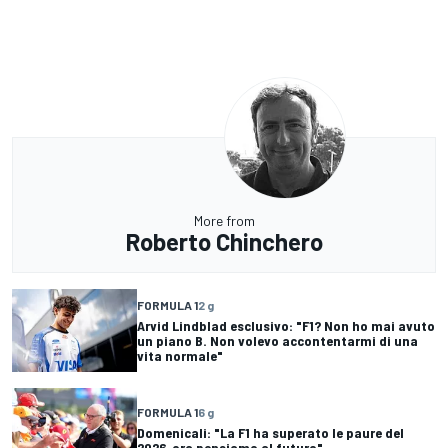
More from
Roberto Chinchero
FORMULA 1
2 g
Arvid Lindblad esclusivo: "F1? Non ho mai avuto
un piano B. Non volevo accontentarmi di una
vita normale"
FORMULA 1
6 g
Domenicali: "La F1 ha superato le paure del
2026, ora pensiamo al futuro"