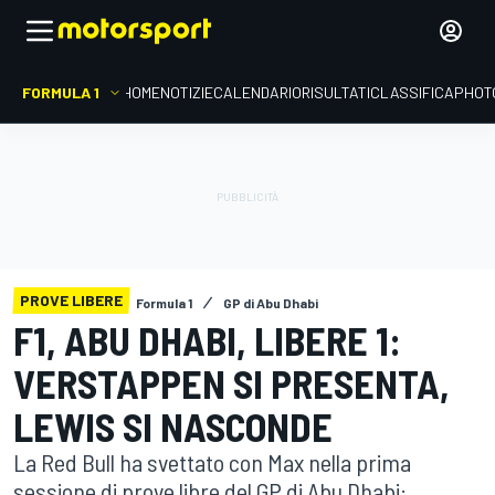
FORMULA 1
HOME
NOTIZIE
CALENDARIO
RISULTATI
CLASSIFICA
PHOT
PROVE LIBERE
Formula 1
GP di Abu Dhabi
F1, ABU DHABI, LIBERE 1:
VERSTAPPEN SI PRESENTA,
LEWIS SI NASCONDE
La Red Bull ha svettato con Max nella prima
sessione di prove libre del GP di Abu Dhabi: