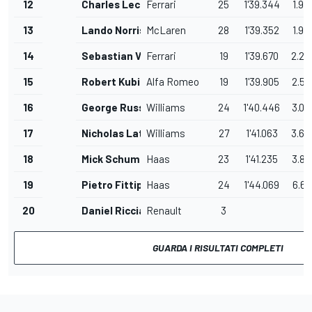
12
Charles Leclerc
Ferrari
25
1'39.344
1.96
13
Lando Norris
McLaren
28
1'39.352
1.97
14
Sebastian Vettel
Ferrari
19
1'39.670
2.29
15
Robert Kubica
Alfa Romeo
19
1'39.905
2.52
16
George Russell
Williams
24
1'40.446
3.06
17
Nicholas Latifi
Williams
27
1'41.063
3.68
18
Mick Schumacher
Haas
23
1'41.235
3.85
19
Pietro Fittipaldi
Haas
24
1'44.069
6.69
20
Daniel Ricciardo
Renault
3
GUARDA I RISULTATI COMPLETI