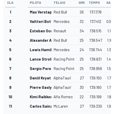
CLA
PILOTA
TELAIO
GIRI
TEMPO
GAP
1
Max Verstappen
Red Bull
26
1'37.378
2
Valtteri Bottas
Mercedes
32
1'37.412
0.03
3
Esteban Ocon
Renault
34
1'38.515
1.13
4
Alexander Albon
Red Bull
25
1'38.547
1.16
5
Lewis Hamilton
Mercedes
24
1'38.744
1.36
6
Lance Stroll
Racing Point
25
1'38.831
1.45
7
Sergio Perez
Racing Point
25
1'38.956
1.57
8
Daniil Kvyat
AlphaTauri
27
1'39.150
1.77
9
Pierre Gasly
AlphaTauri
30
1'39.160
1.78
10
Kimi Raikkonen
Alfa Romeo
22
1'39.199
1.82
11
Carlos Sainz Jr.
McLaren
27
1'39.330
1.95