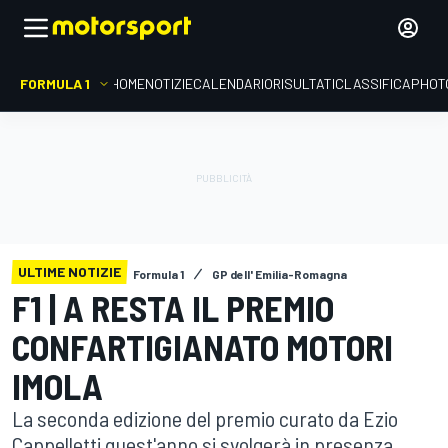
FORMULA 1
HOME
NOTIZIE
CALENDARIO
RISULTATI
CLASSIFICA
PHOT
ULTIME NOTIZIE
Formula 1
GP dell' Emilia-Romagna
F1 | A RESTA IL PREMIO
CONFARTIGIANATO MOTORI
IMOLA
La seconda edizione del premio curato da Ezio
Cappelletti quest'anno si svolgerà in presenza