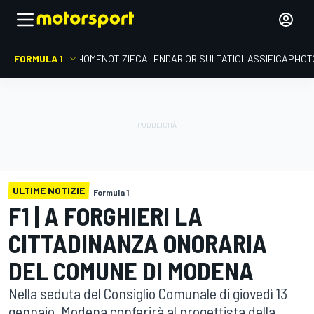
FORMULA 1
HOME
NOTIZIE
CALENDARIO
RISULTATI
CLASSIFICA
PHOT
ULTIME NOTIZIE
Formula 1
F1 | A FORGHIERI LA
CITTADINANZA ONORARIA
DEL COMUNE DI MODENA
Nella seduta del Consiglio Comunale di giovedì 13
gennaio, Modena conferirà al progettista della