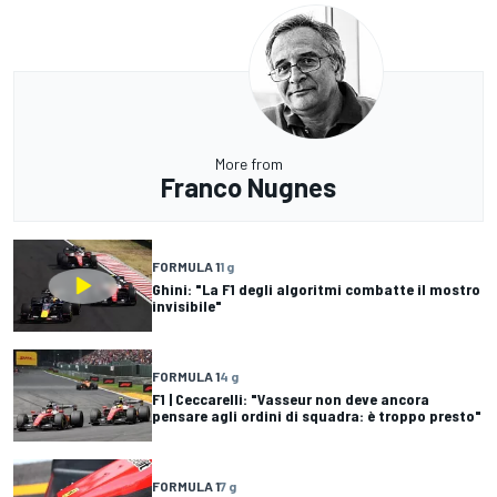
More from
Franco Nugnes
FORMULA 1
1 g
Ghini: "La F1 degli algoritmi combatte il mostro
invisibile"
FORMULA 1
4 g
F1 | Ceccarelli: "Vasseur non deve ancora
pensare agli ordini di squadra: è troppo presto"
FORMULA 1
7 g