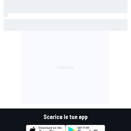
IMSA | Porsche stangata a Road America: 5' di penalità alla
#6, Estre osservato speciale per l'incidente con Aitken
Scarica le tue app