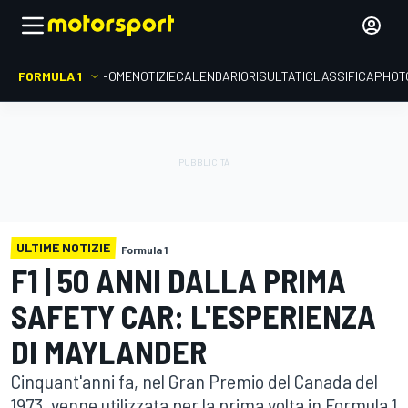
FORMULA 1
HOME
NOTIZIE
CALENDARIO
RISULTATI
CLASSIFICA
PHOT
ULTIME NOTIZIE
Formula 1
F1 | 50 ANNI DALLA PRIMA
SAFETY CAR: L'ESPERIENZA
DI MAYLANDER
Cinquant'anni fa, nel Gran Premio del Canada del
1973, venne utilizzata per la prima volta in Formula 1