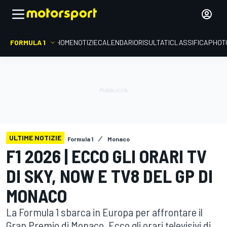
FORMULA 1
HOME
NOTIZIE
CALENDARIO
RISULTATI
CLASSIFICA
PHOT
ULTIME NOTIZIE
Formula 1
Monaco
F1 2026 | ECCO GLI ORARI TV
DI SKY, NOW E TV8 DEL GP DI
MONACO
La Formula 1 sbarca in Europa per affrontare il
Gran Premio di Monaco. Ecco gli orari televisivi di