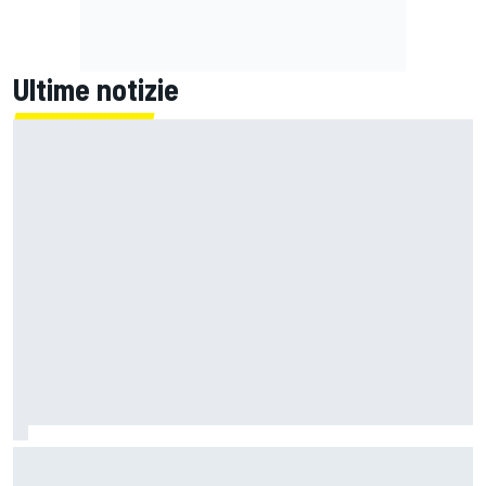
Ultime notizie
Un metro di altezza e 1.600 CV: ecco la Bugatti Destrier