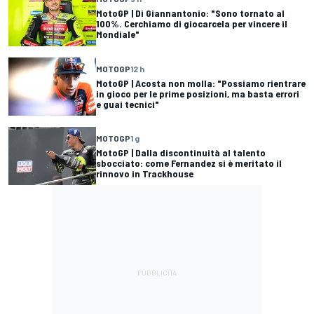
MotoGP | Di Giannantonio: "Sono tornato al
100%. Cerchiamo di giocarcela per vincere il
Mondiale"
MOTOGP
12 h
MotoGP | Acosta non molla: "Possiamo rientrare
in gioco per le prime posizioni, ma basta errori
e guai tecnici"
MOTOGP
1 g
MotoGP | Dalla discontinuità al talento
sbocciato: come Fernandez si è meritato il
rinnovo in Trackhouse