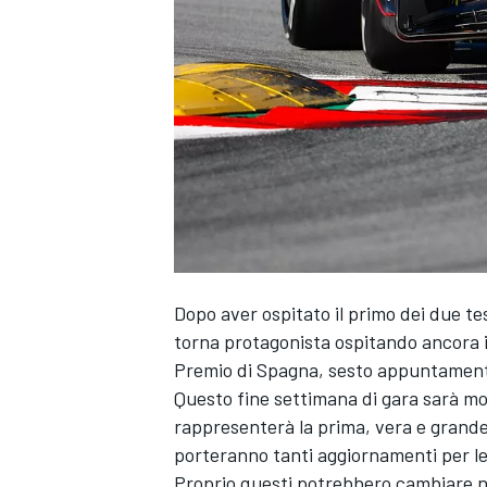
Dopo aver ospitato il primo dei due tes
torna protagonista ospitando ancora il
Premio di Spagna, sesto appuntamento
Questo fine settimana di gara sarà mo
rappresenterà la prima, vera e grande
porteranno tanti aggiornamenti per l
MONOPOSTO
Proprio questi potrebbero cambiare nu