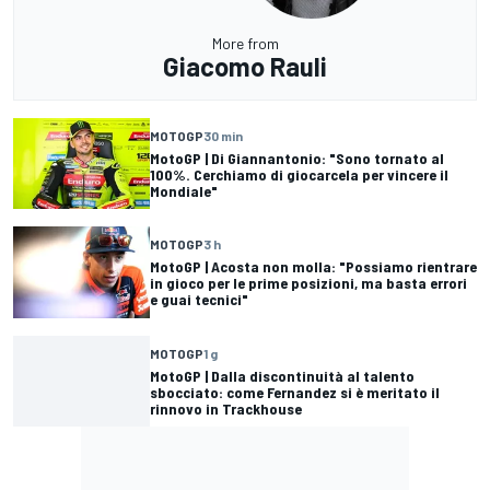
More from
Giacomo Rauli
MOTOGP
30 min
MotoGP | Di Giannantonio: "Sono tornato al
100%. Cerchiamo di giocarcela per vincere il
Mondiale"
MOTOGP
3 h
MotoGP | Acosta non molla: "Possiamo rientrare
in gioco per le prime posizioni, ma basta errori
e guai tecnici"
MOTOGP
1 g
MotoGP | Dalla discontinuità al talento
sbocciato: come Fernandez si è meritato il
rinnovo in Trackhouse