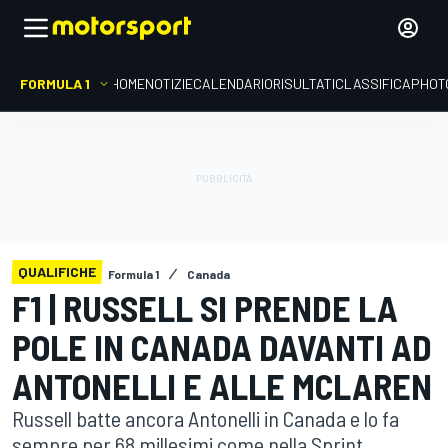
FORMULA 1
HOME
NOTIZIE
CALENDARIO
RISULTATI
CLASSIFICA
PHOT
QUALIFICHE
Formula 1
Canada
F1 | RUSSELL SI PRENDE LA
POLE IN CANADA DAVANTI AD
ANTONELLI E ALLE MCLAREN
Russell batte ancora Antonelli in Canada e lo fa
sempre per 68 millesimi come nella Sprint