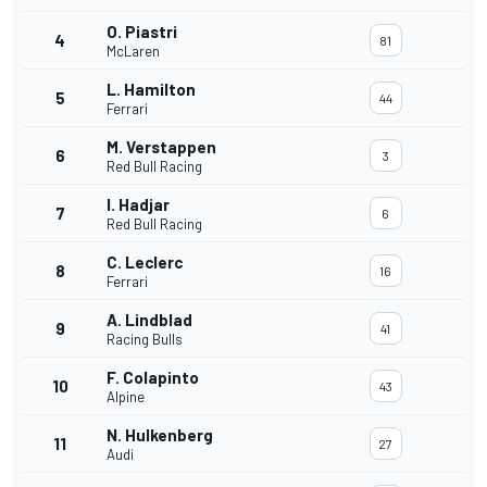
O. Piastri
4
81
McLaren
L. Hamilton
5
44
Ferrari
M. Verstappen
6
3
Red Bull Racing
I. Hadjar
7
6
Red Bull Racing
C. Leclerc
8
16
Ferrari
A. Lindblad
9
41
Racing Bulls
F. Colapinto
10
43
Alpine
N. Hulkenberg
11
27
Audi