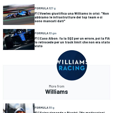
FORMULA 1
27 g
F1 | Vowles giustifica una Williams in crisi: "Non
abbiamo le infrastrutture dei top team e ci
sono mancati dati"
FORMULA 1
3 gm
F1 | Caso Albon: fa la SQ2 per un errore, poi la FIA
lo retrocede per un track limit che non era stato
visto
More from
Williams
FORMULA 1
11 g
F1 | Sainz risponde a Piastri: "Ho motivazioni