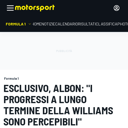
FORMULA 1
HOME
NOTIZIE
CALENDARIO
RISULTATI
CLASSIFICA
PHOT
Formula 1
ESCLUSIVO, ALBON: "I
PROGRESSI A LUNGO
TERMINE DELLA WILLIAMS
SONO PERCEPIBILI"