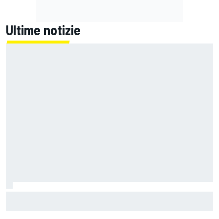
Ultime notizie
La FIA rivela l'ambizioso obiettivo di rendere le monoposto
di F1 più leggere di altri 80 kg