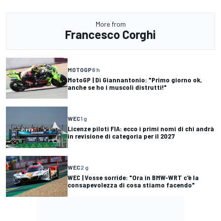
More from
Francesco Corghi
MOTOGP
8 h
MotoGP | Di Giannantonio: "Primo giorno ok,
anche se ho i muscoli distrutti!"
WEC
1 g
Licenze piloti FIA: ecco i primi nomi di chi andrà
in revisione di categoria per il 2027
WEC
2 g
WEC | Vosse sorride: "Ora in BMW-WRT c'è la
consapevolezza di cosa stiamo facendo"