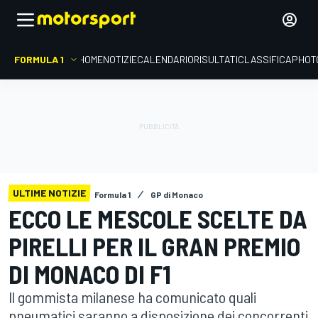
FORMULA 1
HOME
NOTIZIE
CALENDARIO
RISULTATI
CLASSIFICA
PHOT
ULTIME NOTIZIE
Formula 1
GP di Monaco
ECCO LE MESCOLE SCELTE DA
PIRELLI PER IL GRAN PREMIO
DI MONACO DI F1
Il gommista milanese ha comunicato quali
pneumatici saranno a disposizione dei concorrenti