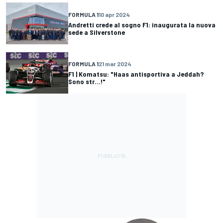
FORMULA 1
10 apr 2024
Andretti crede al sogno F1: inaugurata la nuova
sede a Silverstone
FORMULA 1
21 mar 2024
F1 | Komatsu: "Haas antisportiva a Jeddah?
Sono str...!"