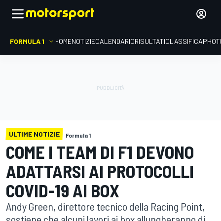
FORMULA 1
HOME
NOTIZIE
CALENDARIO
RISULTATI
CLASSIFICA
PHOT
ULTIME NOTIZIE
Formula 1
COME I TEAM DI F1 DEVONO
ADATTARSI AI PROTOCOLLI
COVID-19 AI BOX
Andy Green, direttore tecnico della Racing Point,
sostiene che alcuni lavori ai box allungheranno di