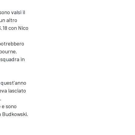
ono valsi il
un altro
S.18 con Nico
 potrebbero
lbourne.
 squadra in
i quest'anno
eva lasciato
.
e e sono
in Budkowski.