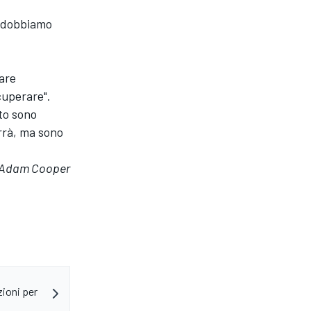
e dobbiamo
fare
cuperare".
to sono
rrà, ma sono
i Adam Cooper
zioni per