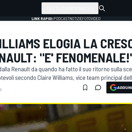
TUTTI I CAMPIONATI
LINK RAPIDI:
PODCAST
NOTIZIE
FOTO
VIDEO
ILLIAMS ELOGIA LA CRES
NAULT: "E' FENOMENALE!
dalla Renault da quando ha fatto il suo ritorno sulla sc
tevoli secondo Claire Williams, vice team principal dell
AGGIUNG
43