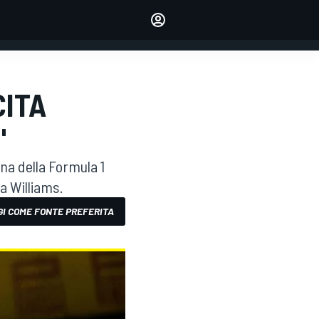
dei tuoi piloti preferiti
Fai sentire la tua voce
commentando l'articolo
ACCEDI
EDIZIONE
CITA
ITALIA
"
ena della Formula 1
a Williams.
I COME FONTE PREFERITA