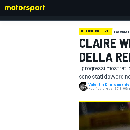
ULTIME NOTIZIE
Formula 1
CLAIRE W
FORMULA 1
DELLA RE
I progressi mostrati 
sono stati davvero no
Valentin Khorounzhiy
Modificato:
4 apr 2018, 09: