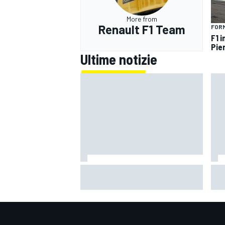
More from
Renault F1 Team
FORM
F1 
Pie
Ultime notizie
MotoGP | L'Aprilia fa il pieno nella
Mot
Sprint di Silverstone, ora non
pos
deve sprecare domenica
dom
altr