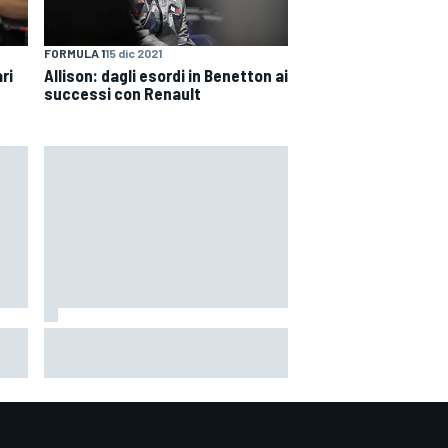
FORMULA 1
15 dic 2021
ari
Allison: dagli esordi in Benetton ai
successi con Renault
o'
MotoGP | Márquez: "Calo gomma
ter
imprevisto, non credo che con la
media domani sarà meglio"