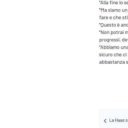
"Alla fine lo 
"Ma siamo un 
fare e che st
"Questo è anc
"Non potrai m
progressi, de
"Abbiamo una 
sicuro che ci
abbastanza s
ENDURANCE/GT
La Haas s