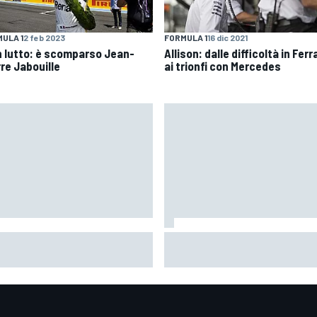
ULA 1
2 feb 2023
FORMULA 1
16 dic 2021
in lutto: è scomparso Jean-
Allison: dalle difficoltà in Ferr
rre Jabouille
ai trionfi con Mercedes
oGP | Acosta: "La gomma
MotoGP | Bagnaia: "Era da un p
teriore media ci aiuterà
che non mi capitava di non po
ani perché penalizzerà gli
toccare con il ginocchio"
i"