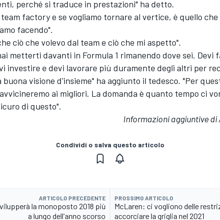
senti, perché si traduce in prestazioni" ha detto.
team factory e se vogliamo tornare al vertice, è quello ch
iamo facendo".
he ciò che volevo dal team e ciò che mi aspetto".
ai metterti davanti in Formula 1 rimanendo dove sei. Devi 
vi investire e devi lavorare più duramente degli altri per re
buona visione d'insieme" ha aggiunto il tedesco. "Per ques
 avvicineremo ai migliori. La domanda è quanto tempo ci vo
icuro di questo".
Informazioni aggiuntive d
Condividi o salva questo articolo
ARTICOLO PRECEDENTE
PROSSIMO ARTICOLO
vilupperà la monoposto 2018 più
McLaren: ci vogliono delle restri
a lungo dell'anno scorso
accorciare la griglia nel 2021