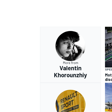
More from
Valentin
SPEC
Khorounzhiy
Mot
disc
RALLY