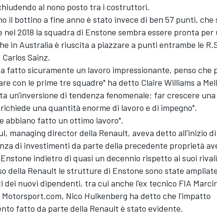
hiudendo al nono posto tra i costruttori.
o il bottino a fine anno è stato invece di ben 57 punti, che s
e nel 2018 la squadra di Enstone sembra essere pronta per 
che in Australia è riuscita a piazzare a punti entrambe le R.
 Carlos Sainz.
ha fatto sicuramente un lavoro impressionante, penso che
are con le prime tre squadre" ha detto Claire Williams a Me
ata un'inversione di tendenza fenomenale: far crescere una
richiede una quantità enorme di lavoro e di impegno".
 abbiano fatto un ottimo lavoro".
ul, managing director della Renault, aveva detto all'inizio d
za di investimenti da parte della precedente proprietà av
 Enstone indietro di quasi un decennio rispetto ai suoi rivali
so della Renault le strutture di Enstone sono state ampliat
i dei nuovi dipendenti, tra cui anche l'ex tecnico FIA Marc
 Motorsport.com, Nico Hulkenberg ha detto che l'impatto
ento fatto da parte della Renault è stato evidente.