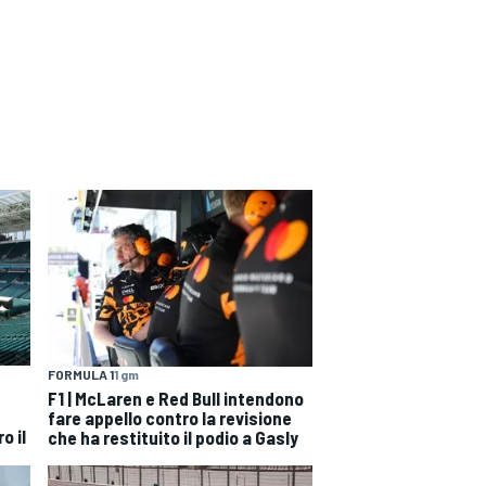
FORMULA 1
1 gm
F1 | McLaren e Red Bull intendono
fare appello contro la revisione
o il
che ha restituito il podio a Gasly