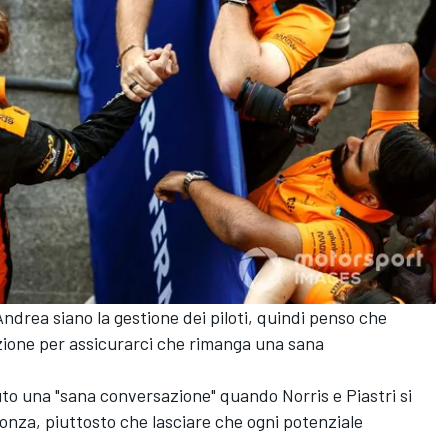
 Andrea siano la gestione dei piloti, quindi penso che
azione per assicurarci che rimanga una sana
o una "sana conversazione" quando Norris e Piastri si
onza, piuttosto che lasciare che ogni potenziale