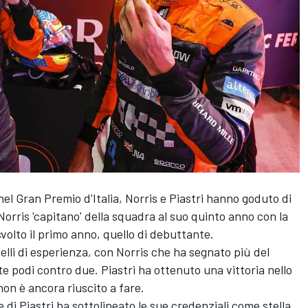
 Gran Premio d'Italia, Norris e Piastri hanno goduto di
orris 'capitano' della squadra al suo quinto anno con la
volto il primo anno, quello di debuttante.
livelli di esperienza, con Norris che ha segnato più del
te podi contro due. Piastri ha ottenuto una vittoria nello
non è ancora riuscito a fare.
 di Piastri ha sottolineato le sue credenziali come stella