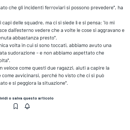
ato che gli incidenti ferroviari si possono prevedere", ha
api delle squadre, ma ci si siede lì e si pensa: 'Io mi
sce dall'esterno vedere che a volte le cose si aggravano e
enuta abbastanza presto".
ica volta in cui si sono toccati, abbiamo avuto una
tata sudorazione - e non abbiamo aspettato che
lta".
 veloce come questi due ragazzi, aiuti a capire la
e come avvicinarsi, perché ho visto che ci si può
ato e si peggiora la situazione".
vidi o salva questo articolo