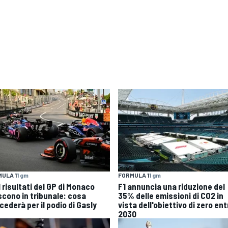
ULA 1
1 gm
FORMULA 1
1 gm
 I risultati del GP di Monaco
F1 annuncia una riduzione del
iscono in tribunale: cosa
35% delle emissioni di CO2 in
cederà per il podio di Gasly
vista dell'obiettivo di zero entr
2030