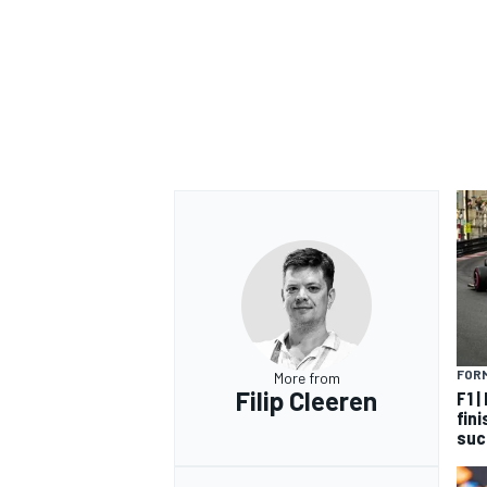
FORM
More from
Filip Cleeren
F1 |
fin
suc