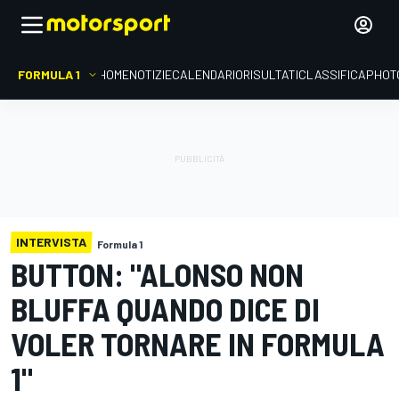
FORMULA 1
HOME
NOTIZIE
CALENDARIO
RISULTATI
CLASSIFICA
PHOT
INTERVISTA
Formula 1
BUTTON: "ALONSO NON
BLUFFA QUANDO DICE DI
VOLER TORNARE IN FORMULA
1"