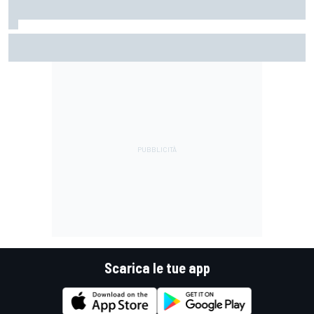
MotoGP | Márquez: "Calo gomma imprevisto, non credo che
con la media domani sarà meglio"
Scarica le tue app