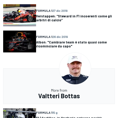
FORMULA 1
27 dic 2019
Verstappen: “Steward in F1 incoerenti come gli
arbitri di calcio”
FORMULA 1
26 dic 2019
Albon: "Cambiare team è stato quasi come
ricominciare da capo"
More from
Valtteri Bottas
FORMULA 1
15 g
F1 | Cadillac: in Ungheria arrivano novità