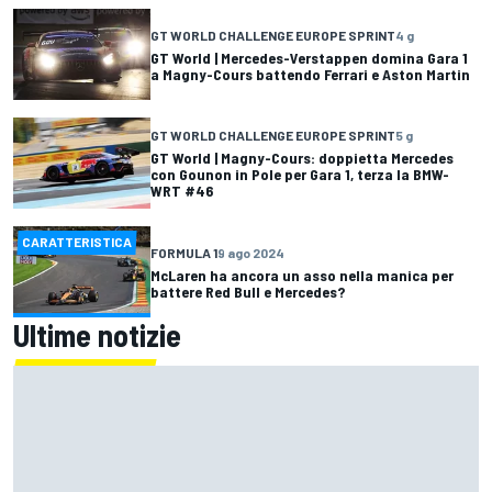
GT WORLD CHALLENGE EUROPE SPRINT
4 g
GT World | Mercedes-Verstappen domina Gara 1
a Magny-Cours battendo Ferrari e Aston Martin
GT WORLD CHALLENGE EUROPE SPRINT
5 g
GT World | Magny-Cours: doppietta Mercedes
con Gounon in Pole per Gara 1, terza la BMW-
WRT #46
CARATTERISTICA
FORMULA 1
9 ago 2024
McLaren ha ancora un asso nella manica per
battere Red Bull e Mercedes?
Ultime notizie