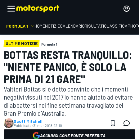
FORMULA 1
HOME
NOTIZIE
CALENDARIO
RISULTATI
CLASSIFICA
PHOT
ULTIME NOTIZIE
Formula 1
BOTTAS RESTA TRANQUILLO:
"NIENTE PANICO, È SOLO LA
PRIMA DI 21 GARE"
Valtteri Bottas si è detto convinto che i momenti
negativi vissuti nel 2017 lo hanno aiutato ad evitare
di abbattersi nel fine settimana travagliato del
Gran Premio d'Australia.
Scott Mitchell
Pubblicato:
31 mar 2018, 12:10
AGGIUNGI COME FONTE PREFERITA