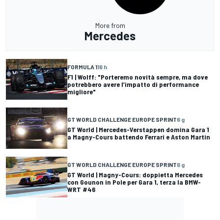
More from
Mercedes
FORMULA 1
16 h
F1 | Wolff: "Porteremo novità sempre, ma dove
potrebbero avere l’impatto di performance
migliore"
GT WORLD CHALLENGE EUROPE SPRINT
6 g
GT World | Mercedes-Verstappen domina Gara 1
a Magny-Cours battendo Ferrari e Aston Martin
GT WORLD CHALLENGE EUROPE SPRINT
6 g
GT World | Magny-Cours: doppietta Mercedes
con Gounon in Pole per Gara 1, terza la BMW-
WRT #46