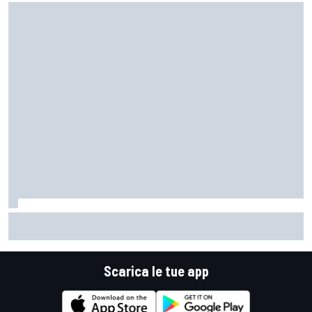
MotoGP | Acosta: "La pista peggiore per KTM, era come
guidare un trapano da cantiere!"
Scarica le tue app