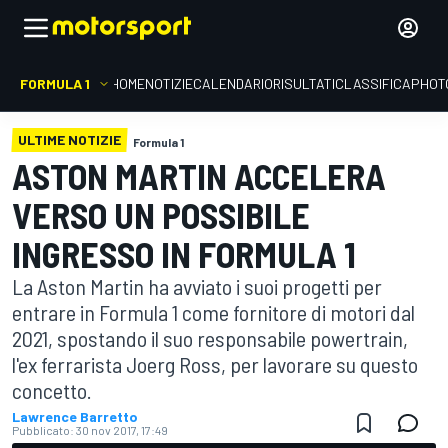
FORMULA 1
HOME
NOTIZIE
CALENDARIO
RISULTATI
CLASSIFICA
PHOT
ULTIME NOTIZIE
Formula 1
ASTON MARTIN ACCELERA
VERSO UN POSSIBILE
INGRESSO IN FORMULA 1
La Aston Martin ha avviato i suoi progetti per
entrare in Formula 1 come fornitore di motori dal
2021, spostando il suo responsabile powertrain,
l'ex ferrarista Joerg Ross, per lavorare su questo
concetto.
Lawrence Barretto
Pubblicato:
30 nov 2017, 17:49