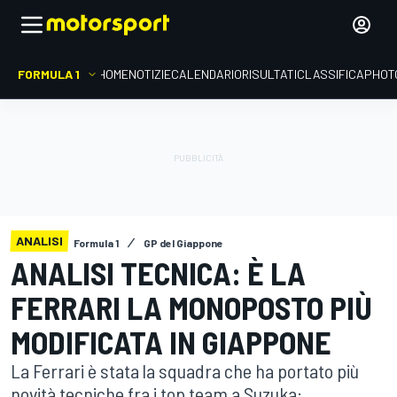
FORMULA 1
HOME
NOTIZIE
CALENDARIO
RISULTATI
CLASSIFICA
PHOT
ANALISI
Formula 1
GP del Giappone
ANALISI TECNICA: È LA
FERRARI LA MONOPOSTO PIÙ
MODIFICATA IN GIAPPONE
La Ferrari è stata la squadra che ha portato più
novità tecniche fra i top team a Suzuka: