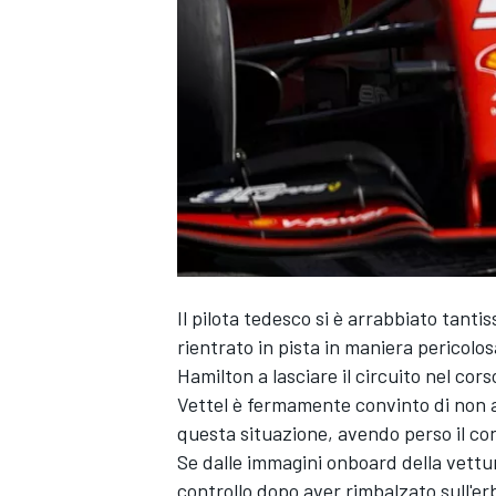
Il pilota tedesco si è arrabbiato tantis
rientrato in pista in maniera pericolo
Hamilton a lasciare il circuito nel cor
Vettel è fermamente convinto di non av
questa situazione, avendo perso il con
Se dalle immagini onboard della vettur
MONOPOSTO
controllo dopo aver rimbalzato sull'erb