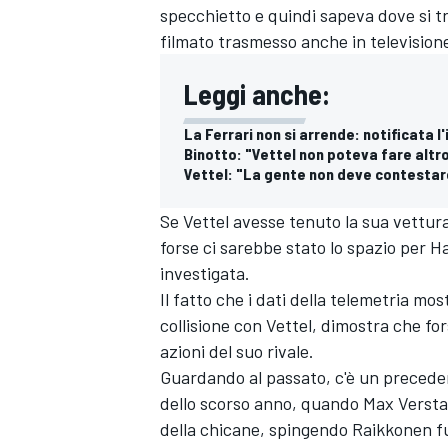
specchietto e quindi sapeva dove si t
filmato trasmesso anche in television
Leggi anche:
La Ferrari non si arrende: notificata l
Binotto: "Vettel non poteva fare altro
Vettel: "La gente non deve contestar
Se Vettel avesse tenuto la sua vettura 
forse ci sarebbe stato lo spazio per 
investigata.
Il fatto che i dati della telemetria m
collisione con Vettel, dimostra che for
azioni del suo rivale.
ENDURANCE/GT
Guardando al passato, c'è un precedent
dello scorso anno, quando Max Verstap
della chicane, spingendo Raikkonen fuo