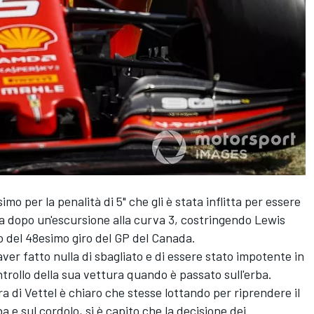
simo per la penalità di 5" che gli è stata inflitta per essere
sa dopo un'escursione alla curva 3, costringendo Lewis
so del 48esimo giro del GP del Canada.
er fatto nulla di sbagliato e di essere stato impotente in
trollo della sua vettura quando è passato sull'erba.
a di Vettel è chiaro che stesse lottando per riprendere il
a e sul cordolo, si è capito che la decisione dei