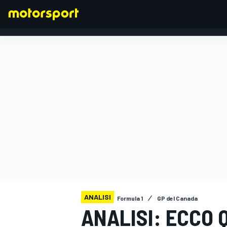
FORMULA 1
ANALISI
Formula 1
GP del Canada
ANALISI: ECCO 