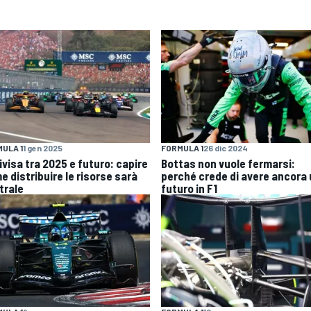
ULA 1
1 gen 2025
FORMULA 1
26 dic 2024
ivisa tra 2025 e futuro: capire
Bottas non vuole fermarsi:
e distribuire le risorse sarà
perché crede di avere ancora
trale
futuro in F1