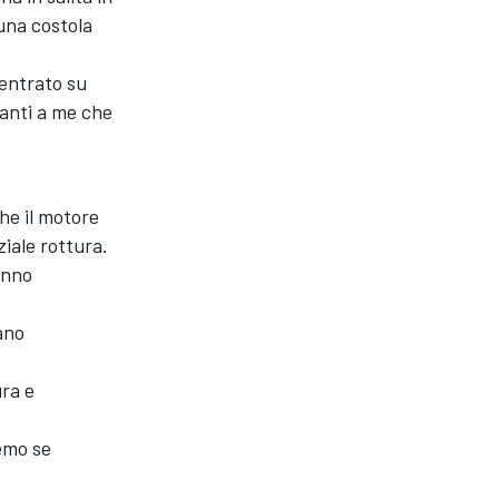
una costola
centrato su
vanti a me che
che il motore
iale rottura.
anno
ano
ura e
emo se