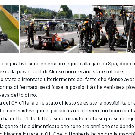
 cospirative sono emerse in seguito alla gara di Spa, dopo 
he sulla power unit di Alonso non c'erano state rotture.
o state alimentate ulteriormente dal fatto che Alonso aves
prima di fermarsi se ci fosse la possibilità che venisse a piov
veva detto di no.
el GP d'Italia gli è stato chiesto se esiste la possibilità che
é non esisteva più la possibilità di ottenere un buon risultat
 ha detto: "L'ho letto e sono rimasto molto sorpreso di legg
a gente si sia dimenticata che sono tre anni che sto dando
bisogna lottare in Q1. Che in Ungheria ho spinto la macchin