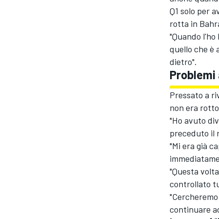
Q1 solo per 
rotta in Bahr
"Quando l'ho 
quello che è 
dietro".
Problemi
Pressato a riv
non era rotto
"Ho avuto div
preceduto il r
"Mi era già c
immediatament
"Questa volta
controllato t
"Cercheremo 
continuare ad