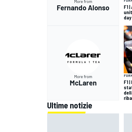
FORM
More from
Fernando Alonso
F1 
unit
day
FORM
More from
McLaren
F1 
sta
del
riba
Ultime notizie