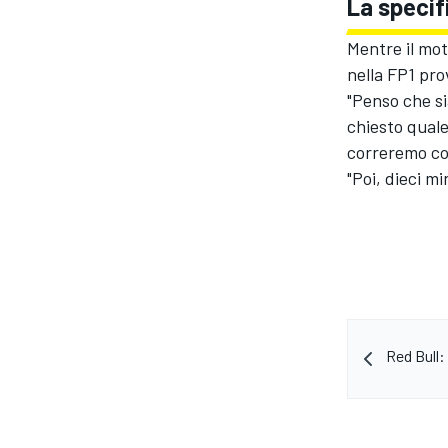
La specif
Mentre il mot
nella FP1 pro
"Penso che si
chiesto quale
correremo co
"Poi, dieci m
Red Bull:
ENDURANCE/GT