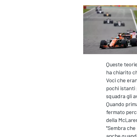
Queste teorie
ha chiarito c
Voci che eran
pochi istanti 
squadra gli a
Quando prima d
fermato perch
della McLaren
"Sembra che l
MONOPOSTO
anche quando 