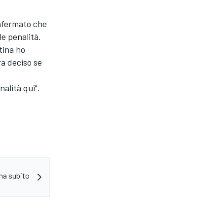
onfermato che
le penalità.
tina ho
a deciso se
nalità qui".
na subito