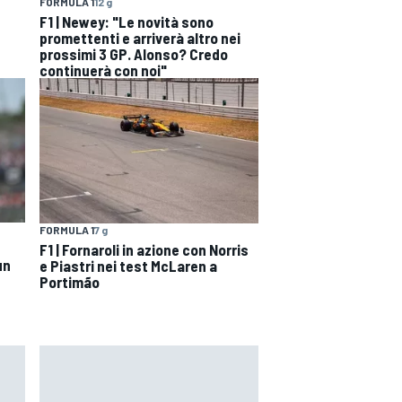
FORMULA 1
12 g
ù
F1 | Newey: "Le novità sono
promettenti e arriverà altro nei
prossimi 3 GP. Alonso? Credo
continuerà con noi"
FORMULA 1
7 g
F1 | Fornaroli in azione con Norris
un
e Piastri nei test McLaren a
Portimão