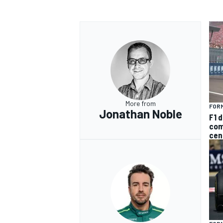
More from
FORM
Jonathan Noble
F1 d
com
cen
RALLY