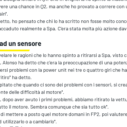
avere una chance in Q2, ma anche ho provato a correre con 
ain".
letto, ho pensato che chi lo ha scritto non fosse molto con
accaduto realmente a Spa. C'era stata molta più azione da
 ad un sensore
elare le ragioni che lo hanno spinto a ritirarsi a Spa, visto 
, Alonso ha detto che c'era la preoccupazione di una potenz
ersi problemi con la power unit nei tre o quattro giri che h
itiro" ha detto.
apitato che quando ci sono dei problemi con i sensori, si cre
e delle difficoltà al motore".
, dopo aver avuto i primi problemi, abbiamo ritirato la vett
utto il motore. Sembra comunque che sia tutto ok".
di mettere a posto quel motore domani in FP2, poi valuter
 utilizzarlo o a cambiarlo".