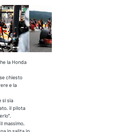
che la Honda
se chiesto
ere e la
 si sia
o, il pilota
erlo".
 il massimo,
a in salita in