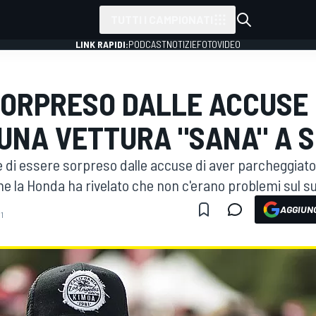
TUTTI I CAMPIONATI
LINK RAPIDI:
PODCAST
NOTIZIE
FOTO
VIDEO
ORPRESO DALLE ACCUSE 
 UNA VETTURA "SANA" A 
 di essere sorpreso dalle accuse di aver parcheggiato 
he la Honda ha rivelato che non c'erano problemi sul s
AGGIUNG
01