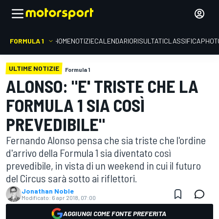
FORMULA 1
HOME
NOTIZIE
CALENDARIO
RISULTATI
CLASSIFICA
PHOT
ULTIME NOTIZIE
Formula 1
ALONSO: "E' TRISTE CHE LA
FORMULA 1 SIA COSÌ
PREVEDIBILE"
Fernando Alonso pensa che sia triste che l'ordine
d'arrivo della Formula 1 sia diventato così
prevedibile, in vista di un weekend in cui il futuro
del Circus sarà sotto ai riflettori.
Jonathan Noble
Modificato:
6 apr 2018, 07:00
AGGIUNGI COME FONTE PREFERITA