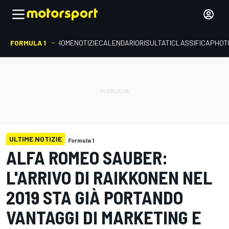
FORMULA 1
HOME
NOTIZIE
CALENDARIO
RISULTATI
CLASSIFICA
PHOT
ULTIME NOTIZIE
Formula 1
ALFA ROMEO SAUBER:
L'ARRIVO DI RAIKKONEN NEL
2019 STA GIÀ PORTANDO
VANTAGGI DI MARKETING E