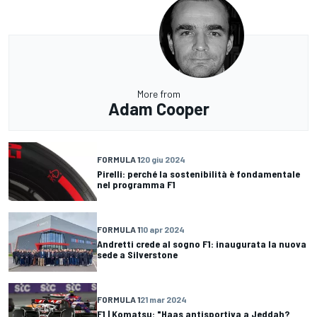
More from
Adam Cooper
FORMULA 1
20 giu 2024
Pirelli: perché la sostenibilità è fondamentale
nel programma F1
FORMULA 1
10 apr 2024
Andretti crede al sogno F1: inaugurata la nuova
sede a Silverstone
FORMULA 1
21 mar 2024
F1 | Komatsu: "Haas antisportiva a Jeddah?