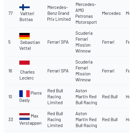
Mercedes-
Mercedes-
AMG
77
Benz Grand
Mercedes
Mer
Valtteri
Petronas
Prix Limited
Bottas
Motorsport
Scuderia
Ferrari
5
Ferrari SPA
Ferrari
Ferr
Sebastian
Mission
Vettel
Winnow
Scuderia
Ferrari
16
Ferrari SPA
Ferrari
Ferr
Charles
Mission
Leclerc
Winnow
Red Bull
Aston
Pierre
10
Racing
Martin Red
Red Bull
Ho
Gasly
Limited
Bull Racing
Red Bull
Aston
Max
33
Racing
Martin Red
Red Bull
Ho
Verstappen
Limited
Bull Racing