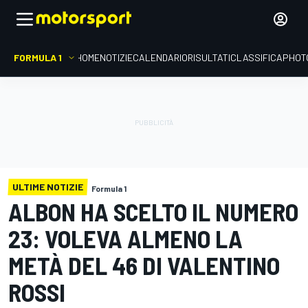
FORMULA 1
HOME
NOTIZIE
CALENDARIO
RISULTATI
CLASSIFICA
PHOT
ULTIME NOTIZIE
Formula 1
ALBON HA SCELTO IL NUMERO
23: VOLEVA ALMENO LA
METÀ DEL 46 DI VALENTINO
ROSSI