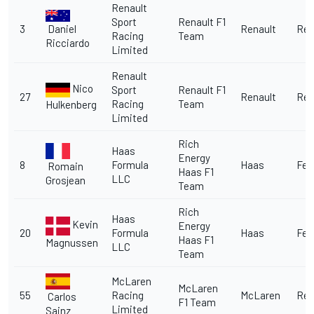
Renault
Sport
Renault F1
Daniel
3
Renault
Ren
Racing
Team
Ricciardo
Limited
Renault
Nico
Sport
Renault F1
27
Renault
Ren
Racing
Team
Hulkenberg
Limited
Rich
Haas
Energy
8
Formula
Haas
Fer
Romain
Haas F1
LLC
Grosjean
Team
Rich
Haas
Kevin
Energy
20
Formula
Haas
Fer
Haas F1
Magnussen
LLC
Team
McLaren
McLaren
55
Racing
McLaren
Ren
Carlos
F1 Team
Limited
Sainz