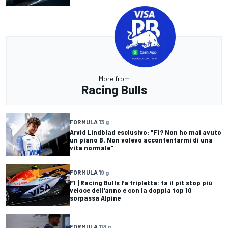
More from
Racing Bulls
FORMULA 1
3 g
Arvid Lindblad esclusivo: "F1? Non ho mai avuto
un piano B. Non volevo accontentarmi di una
vita normale"
FORMULA 1
9 g
F1 | Racing Bulls fa tripletta: fa il pit stop più
veloce dell'anno e con la doppia top 10
sorpassa Alpine
FORMULA 1
13 g