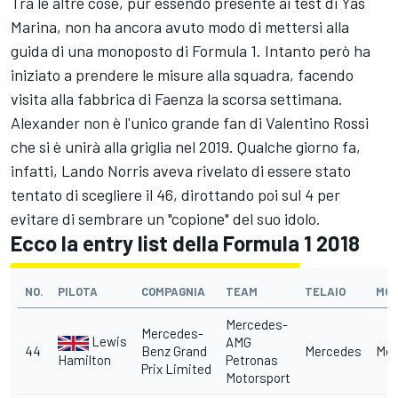
Tra le altre cose, pur essendo presente ai test di Yas
Marina, non ha ancora avuto modo di mettersi alla
guida di una monoposto di Formula 1. Intanto però ha
iniziato a prendere le misure alla squadra, facendo
visita alla fabbrica di Faenza la scorsa settimana.
Alexander non è l'unico grande fan di Valentino Rossi
che si è unirà alla griglia nel 2019. Qualche giorno fa,
infatti, Lando Norris aveva rivelato di essere stato
tentato di scegliere il 46, dirottando poi sul 4 per
evitare di sembrare un "copione" del suo idolo.
Ecco la entry list della Formula 1 2018
NO.
PILOTA
COMPAGNIA
TEAM
TELAIO
MO
Mercedes-
Mercedes-
Lewis
AMG
44
Benz Grand
Mercedes
Mer
Hamilton
Petronas
Prix Limited
Motorsport