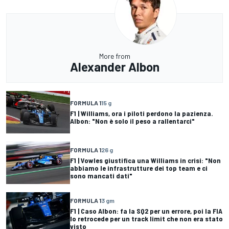
More from
Alexander Albon
FORMULA 1
15 g
F1 | Williams, ora i piloti perdono la pazienza.
Albon: "Non è solo il peso a rallentarci"
FORMULA 1
26 g
F1 | Vowles giustifica una Williams in crisi: "Non
abbiamo le infrastrutture dei top team e ci
sono mancati dati"
FORMULA 1
3 gm
F1 | Caso Albon: fa la SQ2 per un errore, poi la FIA
lo retrocede per un track limit che non era stato
visto