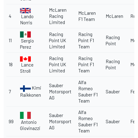
McLaren
McLaren
4
Racing
McLaren
Ren
Lando
F1 Team
Limited
Norris
Racing
Racing
Racing
11
Point UK
Point F1
Me
Sergio
Point
Limited
Team
Perez
Racing
Racing
Racing
18
Point UK
Point F1
Me
Lance
Point
Limited
Team
Stroll
Alfa
Sauber
Kimi
Romeo
7
Motorsport
Sauber
Fer
Sauber F1
Raikkonen
AG
Team
Alfa
Sauber
Romeo
99
Motorsport
Sauber
Fer
Antonio
Sauber F1
AG
Giovinazzi
Team