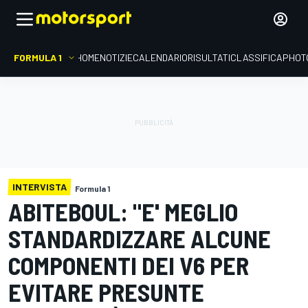
FORMULA 1
HOME
NOTIZIE
CALENDARIO
RISULTATI
CLASSIFICA
PHOT
INTERVISTA
Formula 1
ABITEBOUL: "E' MEGLIO
STANDARDIZZARE ALCUNE
COMPONENTI DEI V6 PER
EVITARE PRESUNTE