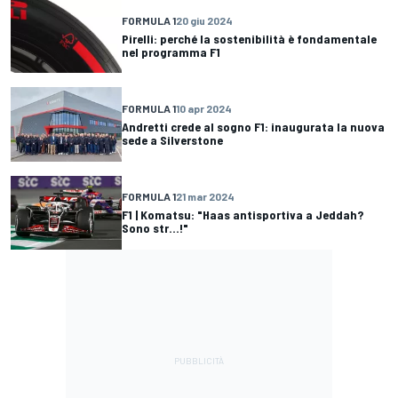
FORMULA 1
20 giu 2024
Pirelli: perché la sostenibilità è fondamentale
nel programma F1
FORMULA 1
10 apr 2024
Andretti crede al sogno F1: inaugurata la nuova
sede a Silverstone
FORMULA 1
21 mar 2024
F1 | Komatsu: "Haas antisportiva a Jeddah?
Sono str...!"