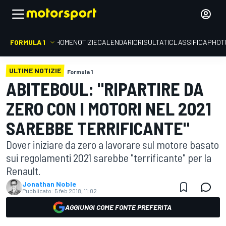
FORMULA 1
HOME
NOTIZIE
CALENDARIO
RISULTATI
CLASSIFICA
PHOT
ULTIME NOTIZIE
Formula 1
ABITEBOUL: "RIPARTIRE DA
ZERO CON I MOTORI NEL 2021
SAREBBE TERRIFICANTE"
Dover iniziare da zero a lavorare sul motore basato
sui regolamenti 2021 sarebbe "terrificante" per la
Renault.
Jonathan Noble
Pubblicato:
5 feb 2018, 11:02
AGGIUNGI COME FONTE PREFERITA