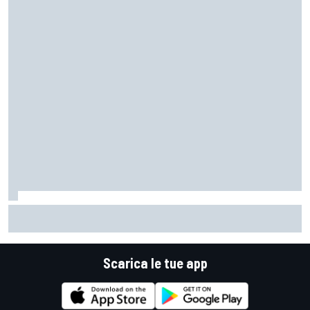
MotoGP | Márquez: "Calo gomma imprevisto, non credo che
con la media domani sarà meglio"
Scarica le tue app