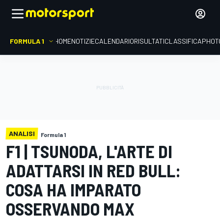
FORMULA 1
HOME
NOTIZIE
CALENDARIO
RISULTATI
CLASSIFICA
PHOT
ANALISI
Formula 1
F1 | TSUNODA, L'ARTE DI
ADATTARSI IN RED BULL:
COSA HA IMPARATO
OSSERVANDO MAX