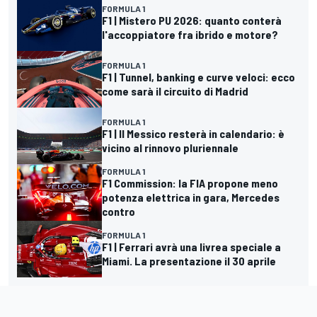
FORMULA 1
F1 | Mistero PU 2026: quanto conterà
l'accoppiatore fra ibrido e motore?
FORMULA 1
F1 | Tunnel, banking e curve veloci: ecco
come sarà il circuito di Madrid
FORMULA 1
F1 | Il Messico resterà in calendario: è
vicino al rinnovo pluriennale
FORMULA 1
F1 Commission: la FIA propone meno
potenza elettrica in gara, Mercedes
contro
FORMULA 1
F1 | Ferrari avrà una livrea speciale a
Miami. La presentazione il 30 aprile