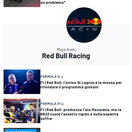
un problema"
More from
Red Bull Racing
FORMULA 1
9 g
F1 | Red Bull: l'arrivo di Lagrue è la mossa per
rifondare il programma giovani
FORMULA 1
11 g
F1 | Red Bull: promossa l'ala Macarena, ma la
RB22 vuole l'assetto rigido e sulle asperità
soffre
CARATTERISTICA