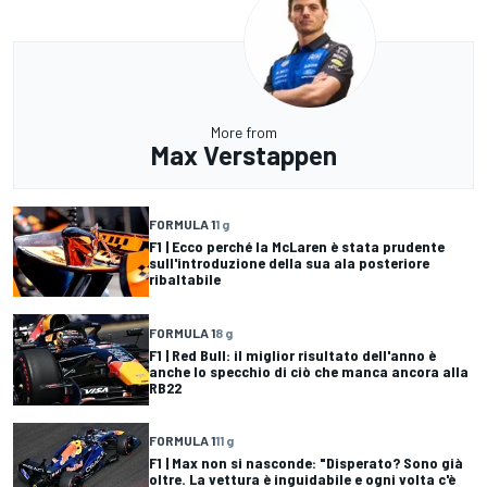
More from
Max Verstappen
FORMULA 1
1 g
F1 | Ecco perché la McLaren è stata prudente
sull'introduzione della sua ala posteriore
ribaltabile
FORMULA 1
8 g
F1 | Red Bull: il miglior risultato dell'anno è
anche lo specchio di ciò che manca ancora alla
RB22
FORMULA 1
11 g
F1 | Max non si nasconde: "Disperato? Sono già
oltre. La vettura è inguidabile e ogni volta c'è