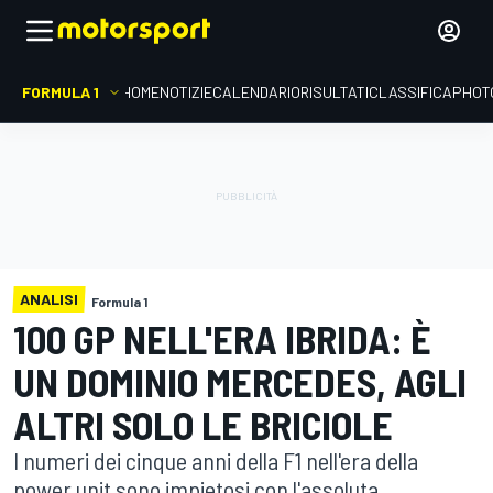
FORMULA 1
HOME
NOTIZIE
CALENDARIO
RISULTATI
CLASSIFICA
PHOT
ANALISI
Formula 1
100 GP NELL'ERA IBRIDA: È
UN DOMINIO MERCEDES, AGLI
ALTRI SOLO LE BRICIOLE
I numeri dei cinque anni della F1 nell'era della
power unit sono impietosi con l'assoluta