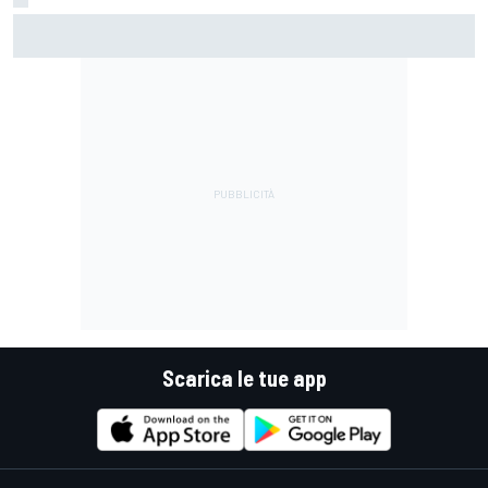
MotoGP | Márquez: "Calo gomma imprevisto, non credo che
con la media domani sarà meglio"
Scarica le tue app