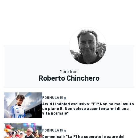
More from
Roberto Chinchero
FORMULA 1
5 g
Arvid Lindblad esclusivo: "F1? Non ho mai avuto
un piano B. Non volevo accontentarmi di una
vita normale"
FORMULA 1
9 g
Domenicali: "La F1 ha superato le paure del