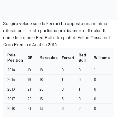
Sul giro veloce solo la Ferrari ha opposto una minima
difesa, per il resto parliamo praticamente di episodi,
come le tre pole Red Bull e l’exploit di Felipe Massa nel
Gran Premio d’Austria 2014.
Pole
Red
GP
Mercedes
Ferrari
Williams
Position
Bull
2014
19
18
0
0
1
2015
19
18
1
0
0
2016
21
20
0
1
0
2017
20
15
5
0
0
2018
21
13
6
2
0