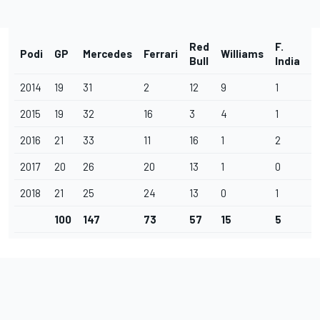
Red
F.
Podi
GP
Mercedes
Ferrari
Williams
M
Bull
India
2014
19
31
2
12
9
1
2
2015
19
32
16
3
4
1
0
2016
21
33
11
16
1
2
0
2017
20
26
20
13
1
0
0
2018
21
25
24
13
0
1
0
100
147
73
57
15
5
2