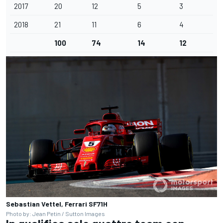
2017
20
12
5
3
2018
21
11
6
4
100
74
14
12
Sebastian Vettel, Ferrari SF71H
Photo by: Jean Petin / Sutton Images