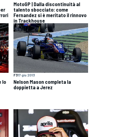
MotoGP | Dalla discontinuità al
per
talento sbocciato: come
rori
Fernandez si è meritato il rinnovo
in Trackhouse
F3
17 giu 2013
 lo
Nelson Mason completa la
doppietta a Jerez