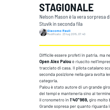
STAGIONALE
MOTOGP
WEC
Nelson Mason è la vera sorpresa di
Stuvik in seconda fila
Giacomo Rauli
Modificato:
23 lug 2015, 07:40
Difficile essere profeti in patria, ma n
Open
Alex Palou
è riuscito nell'impre
WRC
tracciato di casa. Il pilota catalano s
seconda posizione nella gara svolta ie
categoria.
Palou è stato autore di un grande giro,
dei tempi e mantenerla sino al termine
il cronometro in
1'40"969,
giro molto 
Grande sopresa per quanto riguarda il 