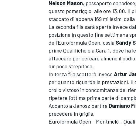
Nelson Mason
, passaporto canadese, 
questo pomeriggio, alle ore 13:00. Il
staccato di appena 169 millesimi dalla
La seconda fila sarà aperta invece da
posizione in questo fine settimana sp
dell'Euroformula Open, ossia
Sandy S
prime Qualifiche e a Gara 1, dove ha
attaccare per cercare almeno il podio 
dir poco strepitosa.
In terza fila scatterà invece
Artur Ja
per quanto riguarda le prestazioni. I
crollo vistoso in concomitanza del rien
ripetere l'ottima prima parte di campion
Accanto a Janosz partirà
Damiano Fi
precederà in griglia.
Euroformula Open - Montmelò - Quali
MONOPOSTO