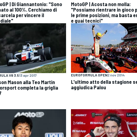
oGP | Di Giannantonio: "Sono
MotoGP | Acosta non molla:
nato al 100%. Cerchiamo di
"Possiamo rientrare in gioco 
arcela per vincere il
le prime posizioni, ma basta er
diale"
e guai tecnici"
EUROFORMULA OPEN
2 nov 2014
ULA V8 3.5
13 apr 2017
L'ultimo atto della stagione se
son Mason alla Teo Martin
aggiudica Palou
orsport completa la griglia
7