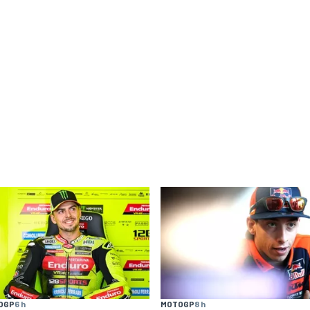
OGP
6 h
MOTOGP
8 h