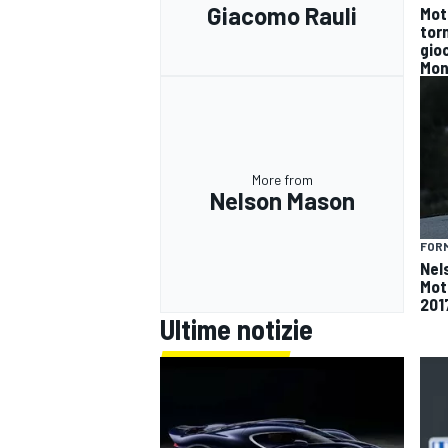
Giacomo Rauli
Mot
tor
gioc
Mon
More from
Nelson Mason
FORM
Nel
Mot
201
Ultime notizie
MONOMARCA