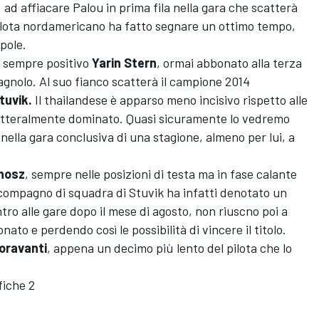
ad affiacare Palou in prima fila nella gara che scatterà
 pilota nordamericano ha fatto segnare un ottimo tempo,
 pole.
l sempre positivo
Yarin Stern
, ormai abbonato alla terza
agnolo. Al suo fianco scatterà il campione 2014
tuvik.
Il thailandese è apparso meno incisivo rispetto alle
 letteralmente dominato. Quasi sicuramente lo vedremo
nella gara conclusiva di una stagione, almeno per lui, a
nosz
, sempre nelle posizioni di testa ma in fase calante
l compagno di squadra di Stuvik ha infatti denotato un
tro alle gare dopo il mese di agosto, non riuscno poi a
ato e perdendo così le possibilità di vincere il titolo.
oravanti
, appena un decimo più lento del pilota che lo
fiche 2