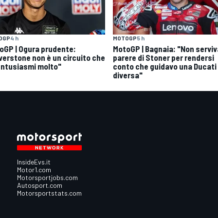
OGP
4 h
MOTOGP
5 h
oGP | Ogura prudente:
MotoGP | Bagnaia: "Non serviva
lverstone non è un circuito che
parere di Stoner per rendersi
entusiasmi molto"
conto che guidavo una Ducati
diversa"
InsideEvs.it
Motor1.com
Motorsportjobs.com
Autosport.com
Motorsportstats.com