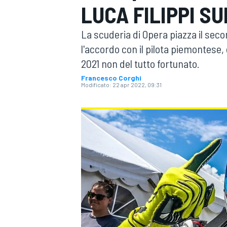
LUCA FILIPPI SU
MOTOGP
WEC
La scuderia di Opera piazza il sec
l'accordo con il pilota piemontese, 
2021 non del tutto fortunato.
Francesco Corghi
Modificato:
22 apr 2022, 09:31
WRC