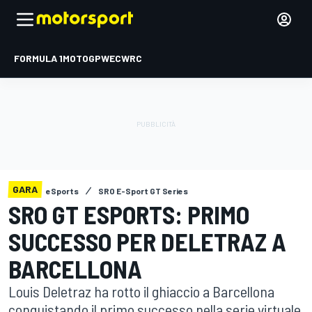
FORMULA 1
MOTOGP
WEC
WRC
GARA
eSports
SRO E-Sport GT Series
SRO GT ESPORTS: PRIMO
SUCCESSO PER DELETRAZ A
BARCELLONA
Louis Deletraz ha rotto il ghiaccio a Barcellona
conquistando il primo successo nella serie virtuale