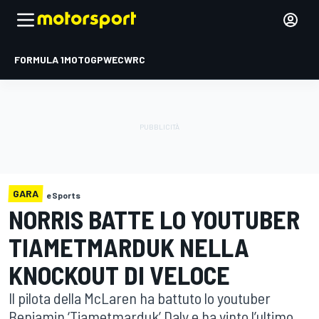
FORMULA 1
MOTOGP
WEC
WRC
GARA
eSports
NORRIS BATTE LO YOUTUBER
TIAMETMARDUK NELLA
KNOCKOUT DI VELOCE
Il pilota della McLaren ha battuto lo youtuber
Benjamin ‘Tiametmarduk’ Daly e ha vinto l’ultimo