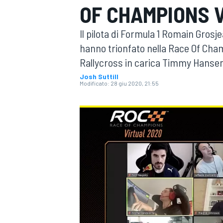
OF CHAMPIONS 
MOTOGP
WEC
Il pilota di Formula 1 Romain Gros
hanno trionfato nella Race Of Cha
Rallycross in carica Timmy Hansen 
Josh Suttill
Modificato:
28 giu 2020, 21:55
WRC