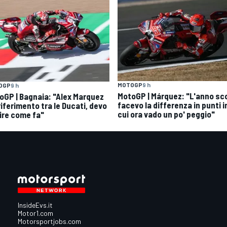
MOTOGP
9 h
OGP
9 h
MotoGP | Márquez: "L'anno sc
oGP | Bagnaia: "Alex Marquez
facevo la differenza in punti i
 riferimento tra le Ducati, devo
cui ora vado un po' peggio"
ire come fa"
InsideEvs.it
Motor1.com
Motorsportjobs.com