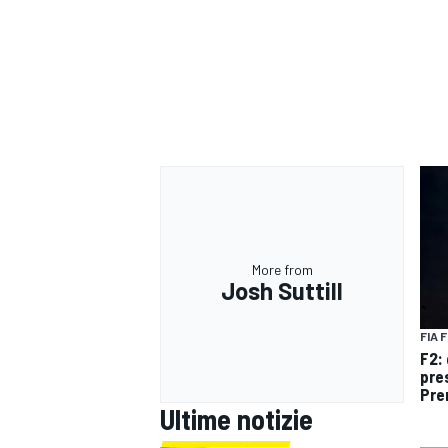
More from
Josh Suttill
FIA 
F2:
pre
RALLY
Pr
Ultime notizie