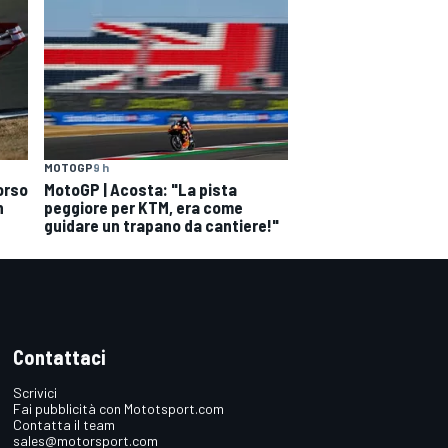
MOTOGP
9 h
orso
MotoGP | Acosta: "La pista
n
peggiore per KTM, era come
guidare un trapano da cantiere!"
Contattaci
Scrivici
Fai pubblicità con Mototsport.com
Contatta il team
sales@motorsport.com