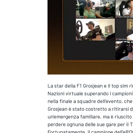
La star della F1 Grosjean e il top sim 
Nazioni virtuale superando i campion
nella finale a squadre dell'evento, ch
Grosjean è stato costretto a ritirarsi 
un'emergenza familiare, ma è riuscito a
perdere ognuna delle sue gare per il 
MONOPOSTO
Fortunatamente, il campione dell'eROC