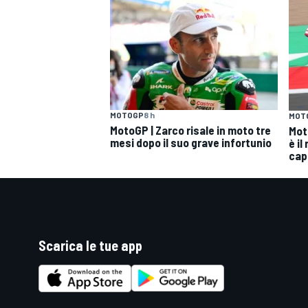
MOTOGP
8 h
MOT
MotoGP | Zarco risale in moto tre
Mot
mesi dopo il suo grave infortunio
è il
cap
Scarica le tue app