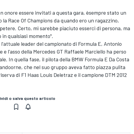
n onore essere invitati a questa gara, èsempre stato un
o la Race Of Champions da quando ero un ragazzino,
etere. Certo, mi sarebbe piaciuto esserci di persona, ma
ò in qualsiasi momento".
e l'attuale leader del campionato di Formula E, Antonio
ale e l'asso della Mercedes GT Raffaele Marciello ha perso
nale. In quella fase, il pilota della BMW Formula E Da Costa
l Vandoorne, che nel suo gruppo aveva fatto piazza pulita
a riserva di F1 Haas Louis Deletraz e il campione DTM 2012
vidi o salva questo articolo