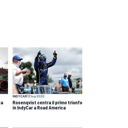
INDYCAR
13 lug 2020
ta
Rosenqvist centra il primo trionfo
in IndyCar a Road America