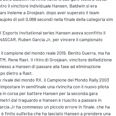
ro il vincitore individuale Hansen. Baldwin si era
tars insieme a Grosjean, dopo aver superato il team
ujoks di soli 0,068 secondi nella finale della categoria sim
X Esports Invitational series Hansen aveva sconfitto il
 NASCAR, Ruben Garcia Jr, per vincere il campionato
o il campione del mondo reale 2019, Benito Guerra, ma ha
, Rene Rast. Il ritiro di Grosjean, vincitore dell’edizione
esso a Hansen di passare alla fase ad eliminazione
po dietro a Rast.
ex rivale del mondo RX, il Campione del Mondo Rally 2003
 impostare in semifinale una rivincita con il nuovo pilota
a in corsa per battere Hansen per la seconda gara
limetri dal traguardo e Hansen è riuscito a passare in
arcia Jr ha commesso un piccolo errore in finale, che ha
d è finito sull'erba che ha lasciato Hansen a prendere una