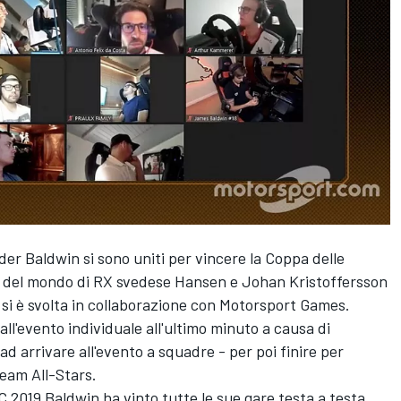
rider Baldwin si sono uniti per vincere la Coppa delle
i del mondo di RX svedese Hansen e Johan Kristoffersson
e si è svolta in collaborazione con Motorsport Games.
dall'evento individuale all'ultimo minuto a causa di
d arrivare all'evento a squadre - per poi finire per
Team All-Stars.
 2019 Baldwin ha vinto tutte le sue gare testa a testa,