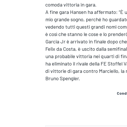
comoda vittoria in gara.
A fine gara Hansen ha affermato: “È u
mio grande sogno, perché ho guardat
vedendo tutti questi grandi nomi comp
è così che stanno le cose e lo prender
Garcia Jr è arrivato in finale dopo ch
Felix da Costa, è uscito dalla semifin
una probabile vittoria nei quarti di fi
ha eliminato il rivale della FE Stoffe
di vittorie di gara contro Marciello, l
Bruno Spengler.
Condi
ENDURANCE/GT