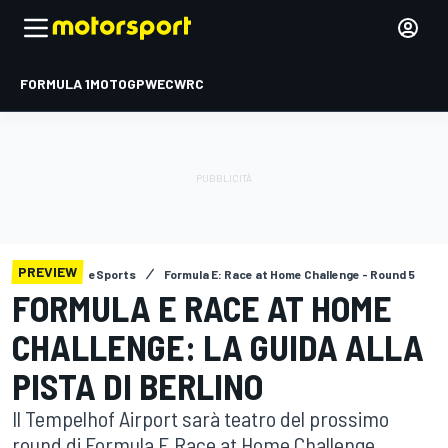
FORMULA 1
MOTOGP
WEC
WRC
PREVIEW
eSports
Formula E: Race at Home Challenge - Round 5
FORMULA E RACE AT HOME
CHALLENGE: LA GUIDA ALLA
PISTA DI BERLINO
Il Tempelhof Airport sarà teatro del prossimo
round di Formula E Race at Home Challenge