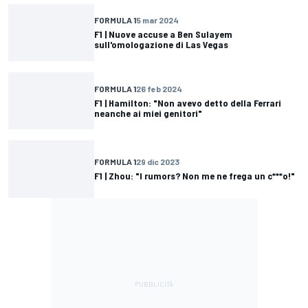
FORMULA 1
5 mar 2024
F1 | Nuove accuse a Ben Sulayem
sull'omologazione di Las Vegas
FORMULA 1
26 feb 2024
F1 | Hamilton: "Non avevo detto della Ferrari
neanche ai miei genitori"
FORMULA 1
29 dic 2023
F1 | Zhou: "I rumors? Non me ne frega un c***o!"