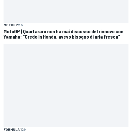
MOTOGP
2 h
MotoGP | Quartararo non ha mai discusso del rinnovo con
Yamaha: "Credo in Honda, avevo bisogno di aria fresca"
FORMULA 1
2 h